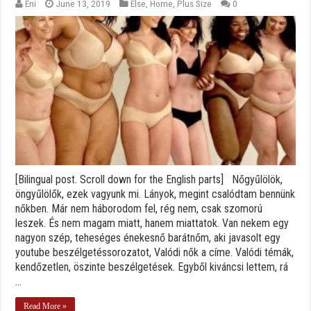
Eni
June 13, 2019
Else
,
Home
,
Plus Size
0
[Bilingual post. Scroll down for the English parts] Nőgyűlölök,
öngyűlölők, ezek vagyunk mi. Lányok, megint csalódtam bennünk
nőkben. Már nem háborodom fel, rég nem, csak szomorú
leszek. És nem magam miatt, hanem miattatok. Van nekem egy
nagyon szép, teheséges énekesnő barátnőm, aki javasolt egy
youtube beszélgetéssorozatot, Valódi nők a címe. Valódi témák,
kendőzetlen, öszinte beszélgetések. Egyből kiváncsi lettem, rá
...
Read More »