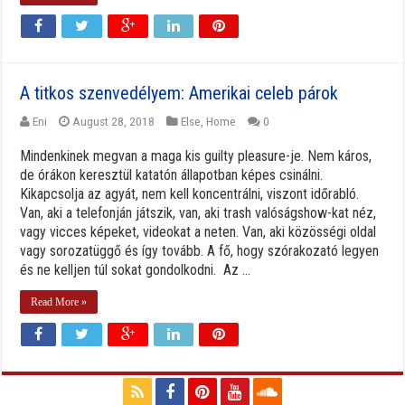
A titkos szenvedélyem: Amerikai celeb párok
Eni
August 28, 2018
Else
,
Home
0
Mindenkinek megvan a maga kis guilty pleasure-je. Nem káros,
de órákon keresztül katatón állapotban képes csinálni.
Kikapcsolja az agyát, nem kell koncentrálni, viszont időrabló.
Van, aki a telefonján játszik, van, aki trash valóságshow-kat néz,
vagy vicces képeket, videokat a neten. Van, aki közösségi oldal
vagy sorozatüggő és így tovább. A fő, hogy szórakozató legyen
és ne kelljen túl sokat gondolkodni. Az ...
Read More »