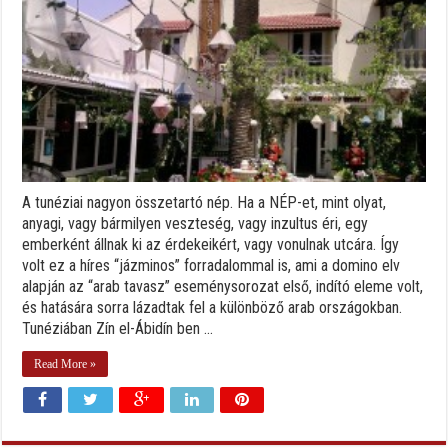
A tunéziai nagyon összetartó nép. Ha a NÉP-et, mint olyat,
anyagi, vagy bármilyen veszteség, vagy inzultus éri, egy
emberként állnak ki az érdekeikért, vagy vonulnak utcára. Így
volt ez a híres “jázminos” forradalommal is, ami a domino elv
alapján az “arab tavasz” eseménysorozat első, indító eleme volt,
és hatására sorra lázadtak fel a különböző arab országokban.
Tunéziában Zín el-Ábidín ben ...
Read More »