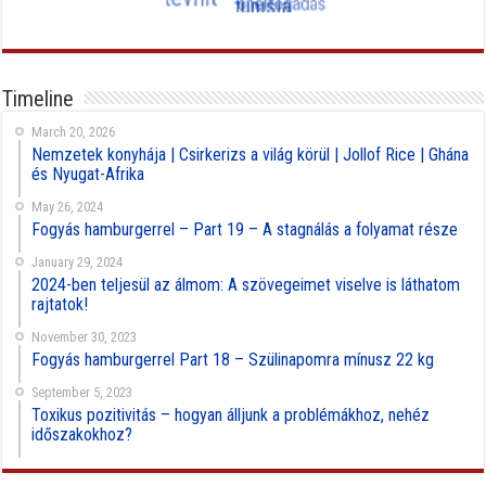
Timeline
March 20, 2026
Nemzetek konyhája | Csirkerizs a világ körül | Jollof Rice | Ghána
és Nyugat-Afrika
May 26, 2024
Fogyás hamburgerrel – Part 19 – A stagnálás a folyamat része
January 29, 2024
2024-ben teljesül az álmom: A szövegeimet viselve is láthatom
rajtatok!
November 30, 2023
Fogyás hamburgerrel Part 18 – Szülinapomra mínusz 22 kg
September 5, 2023
Toxikus pozitivitás – hogyan álljunk a problémákhoz, nehéz
időszakokhoz?