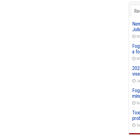
Re
Nemz
Joll
Ma
Fog
a f
Ma
202
vise
Ja
Fog
mín
No
Toxi
pro
Se