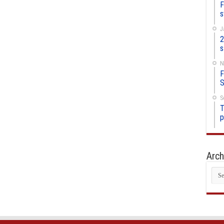
F
s
J
2
s
N
F
S
S
T
p
Arch
Arc