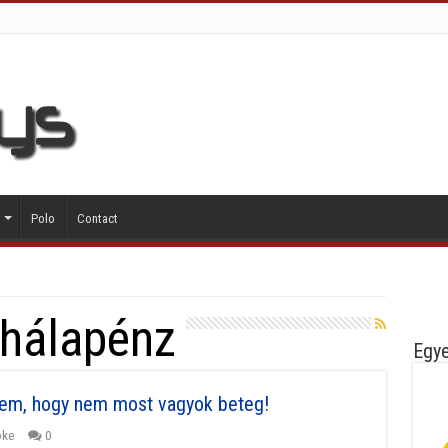
Polo
Contact
hálapénz
Egye
em, hogy nem most vagyok beteg!
oke
0