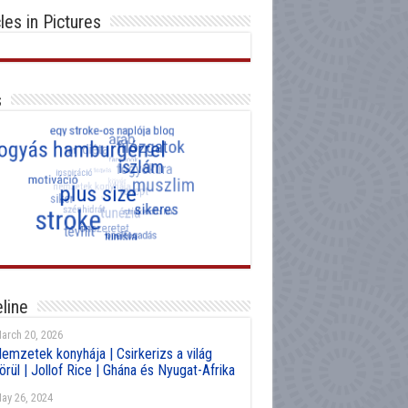
cles in Pictures
s
line
arch 20, 2026
emzetek konyhája | Csirkerizs a világ
örül | Jollof Rice | Ghána és Nyugat-Afrika
ay 26, 2024