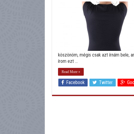
köszönöm, mégis csak azt írnám bele, am
írom ezt ...
Read More »
Facebook
Twitter
Goo