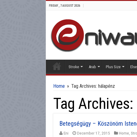
FRIDAY , 7 AUGUST 2026
Stroke
Arab
Plus Size
Else
Home
»
Tag Archives: hálapénz
Tag Archives:
Betegségügy – Köszönöm Isten
Eni
December 17, 2015
Home
,
Str