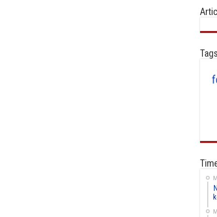
Arti
Tag
Time
M
N
k
M