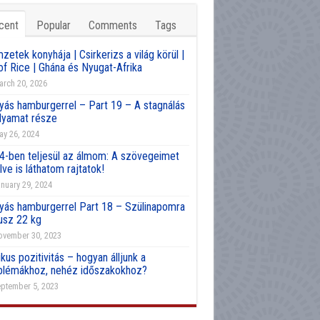
cent
Popular
Comments
Tags
etek konyhája | Csirkerizs a világ körül |
of Rice | Ghána és Nyugat-Afrika
rch 20, 2026
yás hamburgerrel – Part 19 – A stagnálás
olyamat része
y 26, 2024
4-ben teljesül az álmom: A szövegeimet
lve is láthatom rajtatok!
nuary 29, 2024
yás hamburgerrel Part 18 – Szülinapomra
usz 22 kg
vember 30, 2023
kus pozitivitás – hogyan álljunk a
blémákhoz, nehéz időszakokhoz?
ptember 5, 2023