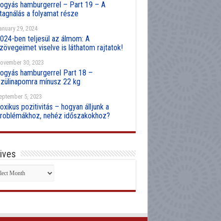
ogyás hamburgerrel – Part 19 – A
tagnálás a folyamat része
anuary 29, 2024
024-ben teljesül az álmom: A
zövegeimet viselve is láthatom rajtatok!
ovember 30, 2023
ogyás hamburgerrel Part 18 –
zülinapomra mínusz 22 kg
eptember 5, 2023
oxikus pozitivitás – hogyan álljunk a
roblémákhoz, nehéz időszakokhoz?
ives
hives