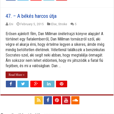
47. – A békés harcos útja
Eni
February 5, 2015
Else
,
Stroke
5
Erősen ajánlott film, Dan Millman önéletrajzi könyve alapján! A
történet egy fiatalemberről, Dan Millman tornászról szól, aki
végre el akarja érni, hogy értelme legyen a sikeres, ámde még
mindig betöltetlen életének. Véletlenül találkozik a benzinkutas
Socrates-szel, aki segít neki abban, hogy megtalálja önmagát.
Ám sokszor nem lehet eldönteni, hogy mi játszódik a fiatal fiú
fejében, és mi a valóságban. Dan ...
Read More »