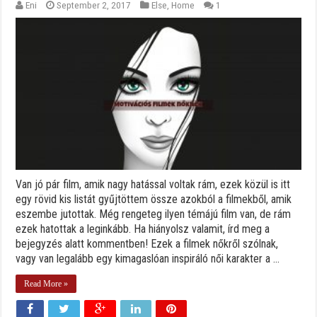
Eni
September 2, 2017
Else
,
Home
1
Van jó pár film, amik nagy hatással voltak rám, ezek közül is itt
egy rövid kis listát gyűjtöttem össze azokból a filmekből, amik
eszembe jutottak. Még rengeteg ilyen témájú film van, de rám
ezek hatottak a leginkább. Ha hiányolsz valamit, írd meg a
bejegyzés alatt kommentben! Ezek a filmek nőkről szólnak,
vagy van legalább egy kimagaslóan inspiráló női karakter a ...
Read More »