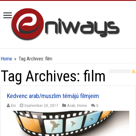
Home
»
Tag Archives: film
Tag Archives:
film
Kedvenc arab/muszlim témájú filmjeim
Eni
September 24, 2017
Arab
,
Home
0