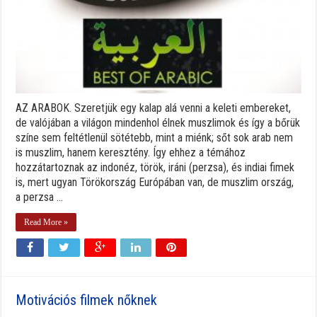
AZ ARABOK. Szeretjük egy kalap alá venni a keleti embereket,
de valójában a világon mindenhol élnek muszlimok és így a bőrük
színe sem feltétlenül sötétebb, mint a miénk; sőt sok arab nem
is muszlim, hanem keresztény. Így ehhez a témához
hozzátartoznak az indonéz, török, iráni (perzsa), és indiai fimek
is, mert ugyan Törökország Európában van, de muszlim ország,
a perzsa ...
Read More »
Motivációs filmek nőknek