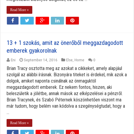
Read More »
13 + 1 szokás, amit az önerőből meggazdagodott
emberek gyakorolnak
Eni
September 14, 2016
Else
,
Home
0
Brian Tracy osztotta meg az azokat a cikkeket, amely alapjául
szolgál az alábbi írásnak. Bizonyára titeket is érdekel, mik azok a
dolgok, amiket naponta csinálnak az önmaguktól
meggazdagodott emberek. Ez nekem fontos, hiszen, aki
beleszületik a jólétbe, annak mások az elképzelései a pénzről.
Brian Tracynek, és Szabó Péternek köszönhetően viszont ma
már tudom, hogy belém van kódolva a szegénységtudat, hogy a
...
Read More »