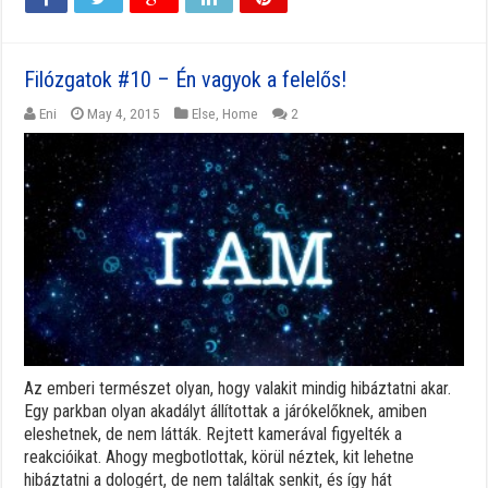
Filózgatok #10 – Én vagyok a felelős!
Eni
May 4, 2015
Else
,
Home
2
Az emberi természet olyan, hogy valakit mindig hibáztatni akar.
Egy parkban olyan akadályt állítottak a járókelőknek, amiben
eleshetnek, de nem látták. Rejtett kamerával figyelték a
reakcióikat. Ahogy megbotlottak, körül néztek, kit lehetne
hibáztatni a dologért, de nem találtak senkit, és így hát