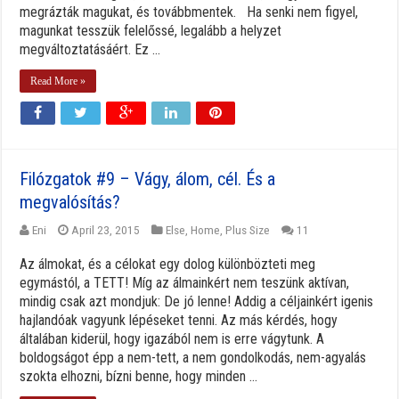
megrázták magukat, és továbbmentek. Ha senki nem figyel,
magunkat tesszük felelőssé, legalább a helyzet
megváltoztatásáért. Ez ...
Read More »
Filózgatok #9 – Vágy, álom, cél. És a
megvalósítás?
Eni
April 23, 2015
Else
,
Home
,
Plus Size
11
Az álmokat, és a célokat egy dolog különbözteti meg
egymástól, a TETT! Míg az álmainkért nem teszünk aktívan,
mindig csak azt mondjuk: De jó lenne! Addig a céljainkért igenis
hajlandóak vagyunk lépéseket tenni. Az más kérdés, hogy
általában kiderül, hogy igazából nem is erre vágytunk. A
boldogságot épp a nem-tett, a nem gondolkodás, nem-agyalás
szokta elhozni, bízni benne, hogy minden ...