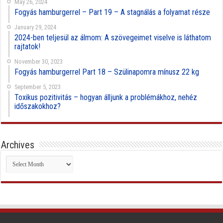
May 26, 2024
Fogyás hamburgerrel – Part 19 – A stagnálás a folyamat része
January 29, 2024
2024-ben teljesül az álmom: A szövegeimet viselve is láthatom
rajtatok!
November 30, 2023
Fogyás hamburgerrel Part 18 – Szülinapomra mínusz 22 kg
September 5, 2023
Toxikus pozitivitás – hogyan álljunk a problémákhoz, nehéz
időszakokhoz?
Archives
Archives