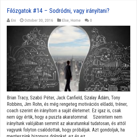
Filózgatok #14 – Sodródni, vagy irányítani?
Eni
October 30, 2016
Else
,
Home
0
Brian Tracy, Szabó Péter, Jack Canfield, Szalay Ádám, Tony
Robbins, Jim Rohn, és még rengeteg motivációs előadó, tréner,
coach szerint én irányítom a saját életemet. Ez igaz is, csak
nem úgy értik, hogy a puszta akaratommal. Szerintem nem
irányítunk valójában semmit az akaratunnkal tudatosan, és attól
vagyunk folyton csalódottak, hogy próbáljuk. Azt gondoljuk, ha
megteszünk bizonyos dolgokat, ez és ez ...