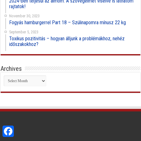
2024-ben teljesül az álmom: A szövegeimet viselve is láthatom
rajtatok!
November 30, 2023
Fogyás hamburgerrel Part 18 – Szülinapomra mínusz 22 kg
September 5, 2023
Toxikus pozitivitás – hogyan álljunk a problémákhoz, nehéz
időszakokhoz?
Archives
Archives
Facebook