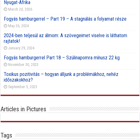
Nyugat-Afrika
March 20, 2026
Fogyás hamburgerrel – Part 19 – A stagnálás a folyamat része
May 26, 2024
2024-ben teljesül az álmom: A szövegeimet viselve is láthatom
rajtatok!
January 29, 2024
Fogyás hamburgerrel Part 18 – Szülinapomra mínusz 22 kg
November 30, 2023
Toxikus pozitivitás – hogyan álljunk a problémákhoz, nehéz
időszakokhoz?
September 5, 2023
Articles in Pictures
Tags