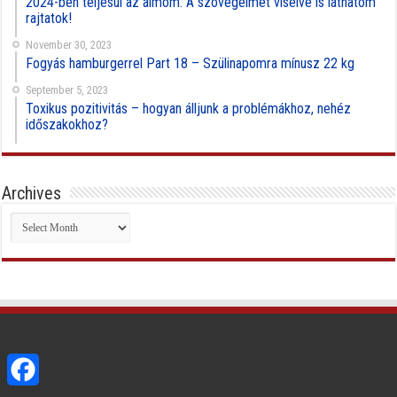
2024-ben teljesül az álmom: A szövegeimet viselve is láthatom
rajtatok!
November 30, 2023
Fogyás hamburgerrel Part 18 – Szülinapomra mínusz 22 kg
September 5, 2023
Toxikus pozitivitás – hogyan álljunk a problémákhoz, nehéz
időszakokhoz?
Archives
Archives
Facebook