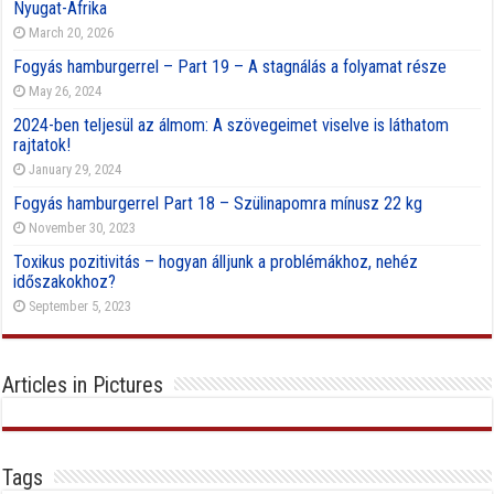
Nyugat-Afrika
March 20, 2026
Fogyás hamburgerrel – Part 19 – A stagnálás a folyamat része
May 26, 2024
2024-ben teljesül az álmom: A szövegeimet viselve is láthatom
rajtatok!
January 29, 2024
Fogyás hamburgerrel Part 18 – Szülinapomra mínusz 22 kg
November 30, 2023
Toxikus pozitivitás – hogyan álljunk a problémákhoz, nehéz
időszakokhoz?
September 5, 2023
Articles in Pictures
Tags