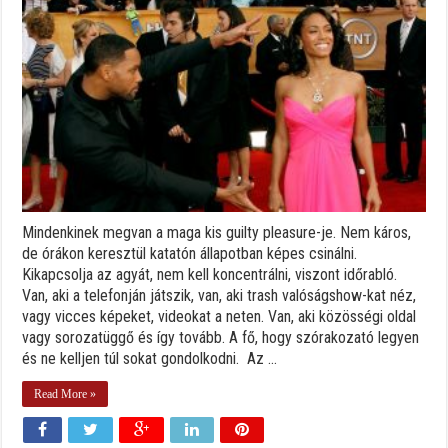
Mindenkinek megvan a maga kis guilty pleasure-je. Nem káros,
de órákon keresztül katatón állapotban képes csinálni.
Kikapcsolja az agyát, nem kell koncentrálni, viszont időrabló.
Van, aki a telefonján játszik, van, aki trash valóságshow-kat néz,
vagy vicces képeket, videokat a neten. Van, aki közösségi oldal
vagy sorozatüggő és így tovább. A fő, hogy szórakozató legyen
és ne kelljen túl sokat gondolkodni. Az ...
Read More »