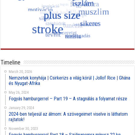
Timeline
March 20, 2026
Nemzetek konyhája | Csirkerizs a világ körül | Jollof Rice | Ghána
és Nyugat-Afrika
May 26, 2024
Fogyás hamburgerrel – Part 19 – A stagnálás a folyamat része
January 29, 2024
2024-ben teljesül az álmom: A szövegeimet viselve is láthatom
rajtatok!
November 30, 2023
Fogyás hamburgerrel Part 18 – Szülinapomra mínusz 22 kg