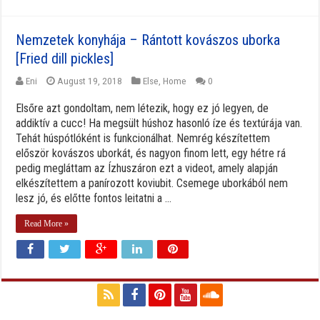
Nemzetek konyhája – Rántott kovászos uborka
[Fried dill pickles]
Eni
August 19, 2018
Else
,
Home
0
Elsőre azt gondoltam, nem létezik, hogy ez jó legyen, de
addiktív a cucc! Ha megsült húshoz hasonló íze és textúrája van.
Tehát húspótlóként is funkcionálhat. Nemrég készítettem
először kovászos uborkát, és nagyon finom lett, egy hétre rá
pedig megláttam az Ízhuszáron ezt a videot, amely alapján
elkészítettem a panírozott koviubit. Csemege uborkából nem
lesz jó, és előtte fontos leitatni a ...
Read More »