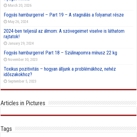
March 20, 2026
Fogyás hamburgerrel – Part 19 – A stagnálás a folyamat része
May 26, 2024
2024-ben teljesül az álmom: A szövegeimet viselve is láthatom
rajtatok!
January 29, 2024
Fogyás hamburgerrel Part 18 – Szülinapomra mínusz 22 kg
November 30, 2023
Toxikus pozitivitás – hogyan álljunk a problémákhoz, nehéz
időszakokhoz?
September 5, 2023
Articles in Pictures
Tags