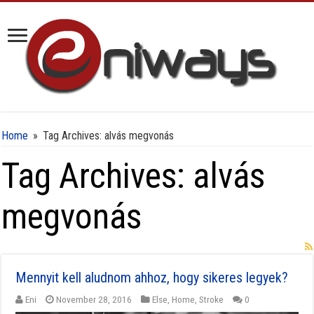
Home
»
Tag Archives: alvás megvonás
Tag Archives:
alvás
megvonás
Mennyit kell aludnom ahhoz, hogy sikeres legyek?
Eni
November 28, 2016
Else
,
Home
,
Stroke
0