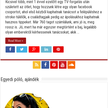
Kicsivel több, mint 1 évvel ezelőtt egy TV-forgatás után
született az ötlet, hogy hozzunk létre egy olyan facebook
csoportot, ahol első kézből kaphatnak tanácsot a felépüléshez a
stroke-túlélők, a családtagjaik pedig az ápolásukhoz kaphatnak
hasznos tippeket. Már 760 tagot számlálunk, ami jó is, meg
rossz is. Jó, mert ha már egyszer megtörtént a baj, legalább
olyan emberektől kérhessenek tanácsokat, akik ...
Read More »
Egyedi póló, ajándék