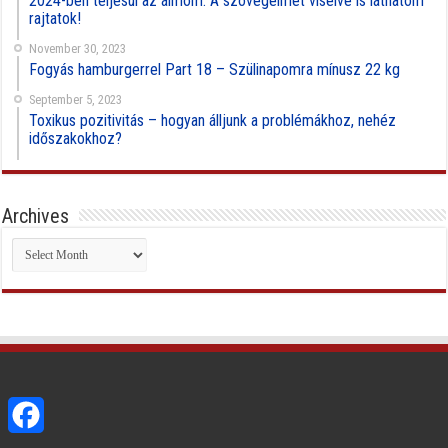
2024-ben teljesül az álmom: A szövegeimet viselve is láthatom
rajtatok!
November 30, 2023
Fogyás hamburgerrel Part 18 – Szülinapomra mínusz 22 kg
September 5, 2023
Toxikus pozitivitás – hogyan álljunk a problémákhoz, nehéz
időszakokhoz?
Archives
Archives
Facebook