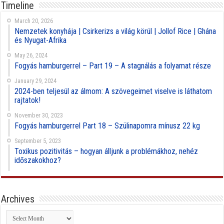
Timeline
March 20, 2026
Nemzetek konyhája | Csirkerizs a világ körül | Jollof Rice | Ghána
és Nyugat-Afrika
May 26, 2024
Fogyás hamburgerrel – Part 19 – A stagnálás a folyamat része
January 29, 2024
2024-ben teljesül az álmom: A szövegeimet viselve is láthatom
rajtatok!
November 30, 2023
Fogyás hamburgerrel Part 18 – Szülinapomra mínusz 22 kg
September 5, 2023
Toxikus pozitivitás – hogyan álljunk a problémákhoz, nehéz
időszakokhoz?
Archives
Archives