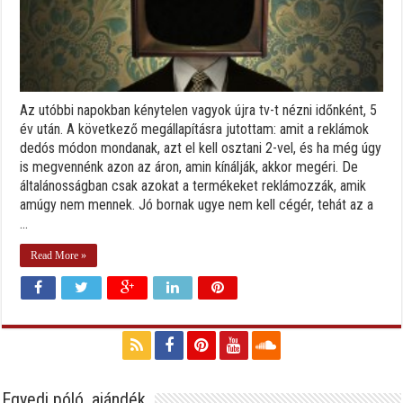
Az utóbbi napokban kénytelen vagyok újra tv-t nézni időnként, 5
év után. A következő megállapításra jutottam: amit a reklámok
dedós módon mondanak, azt el kell osztani 2-vel, és ha még úgy
is megvennénk azon az áron, amin kínálják, akkor megéri. De
általánosságban csak azokat a termékeket reklámozzák, amik
amúgy nem mennek. Jó bornak ugye nem kell cégér, tehát az a
...
Read More »
Egyedi póló, ajándék