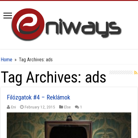
Home
»
Tag Archives: ads
Tag Archives:
ads
Filózgatok #4 – Reklámok
Eni
February 12, 2015
Else
1