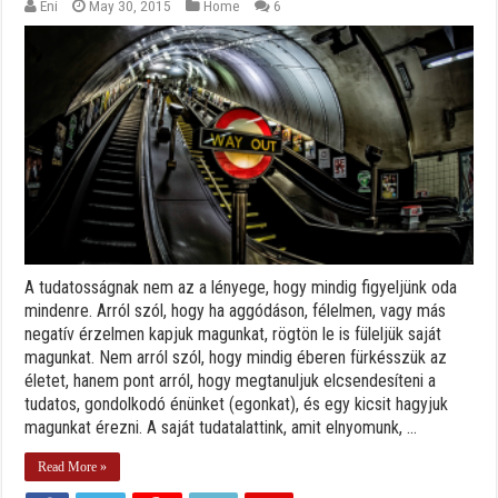
Eni
May 30, 2015
Home
6
A tudatosságnak nem az a lényege, hogy mindig figyeljünk oda
mindenre. Arról szól, hogy ha aggódáson, félelmen, vagy más
negatív érzelmen kapjuk magunkat, rögtön le is füleljük saját
magunkat. Nem arról szól, hogy mindig éberen fürkésszük az
életet, hanem pont arról, hogy megtanuljuk elcsendesíteni a
tudatos, gondolkodó énünket (egonkat), és egy kicsit hagyjuk
magunkat érezni. A saját tudatalattink, amit elnyomunk, ...
Read More »