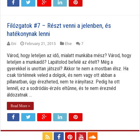
Filózgatok #7 – Részt venni a jelenben, és
hatékonynak lenni
Eni
February 21, 2015
Else
7
Várod, hogy leteljen az idő, mialatt munkába mész? Várod, hogy
leteljen a munkaidő? Lapátolod befelé az ételt? Még a
gyerekkel is unottan játszol? Akkor te nem a mostban élsz. Ha
csak történnek veled a dolgok, és nem vagy ott abban a
pillanatban, úgy érezheted, nem te irányítasz. Pedig ha ott
lennél, ez a sodródás-érzés eltűnne, és te nem éreznéd
áldozatnak ...
Read More »