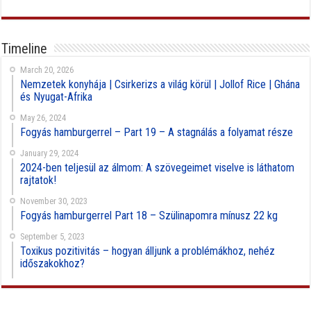
Timeline
March 20, 2026
Nemzetek konyhája | Csirkerizs a világ körül | Jollof Rice | Ghána
és Nyugat-Afrika
May 26, 2024
Fogyás hamburgerrel – Part 19 – A stagnálás a folyamat része
January 29, 2024
2024-ben teljesül az álmom: A szövegeimet viselve is láthatom
rajtatok!
November 30, 2023
Fogyás hamburgerrel Part 18 – Szülinapomra mínusz 22 kg
September 5, 2023
Toxikus pozitivitás – hogyan álljunk a problémákhoz, nehéz
időszakokhoz?