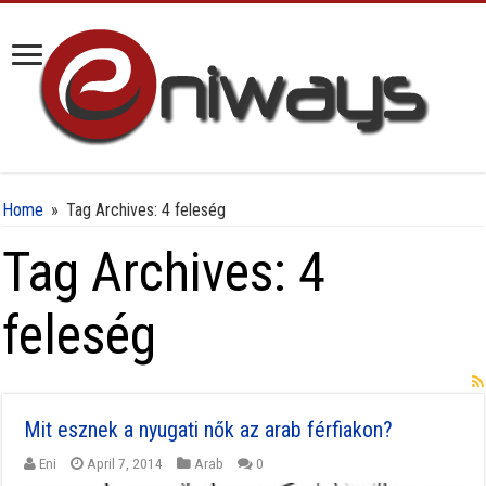
Home
»
Tag Archives: 4 feleség
Tag Archives:
4
feleség
Mit esznek a nyugati nők az arab férfiakon?
Eni
April 7, 2014
Arab
0