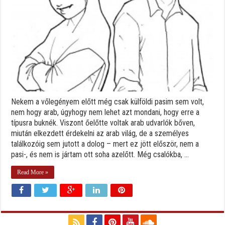
Nekem a vőlegényem előtt még csak külföldi pasim sem volt,
nem hogy arab, úgyhogy nem lehet azt mondani, hogy erre a
típusra buknék. Viszont őelőtte voltak arab udvarlók bőven,
miután elkezdett érdekelni az arab világ, de a személyes
találkozóig sem jutott a dolog – mert ez jött először, nem a
pasi-, és nem is jártam ott soha azelőtt. Még csalókba, ...
Read More »