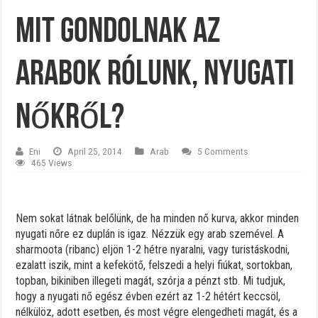
Mit gondolnak az
arabok rólunk, nyugati
nőkről?
Eni
April 25, 2014
Arab
5 Comments
465 Views
Nem sokat látnak belőlünk, de ha minden nő kurva, akkor minden
nyugati nőre ez duplán is igaz. Nézzük egy arab szemével. A
sharmoota (ribanc) eljön 1-2 hétre nyaralni, vagy turistáskodni,
ezalatt iszik, mint a kefekötő, felszedi a helyi fiúkat, sortokban,
topban, bikiniben illegeti magát, szórja a pénzt stb. Mi tudjuk,
hogy a nyugati nő egész évben ezért az 1-2 hétért keccsöl,
nélkülöz, adott esetben, és most végre elengedheti magát, és a