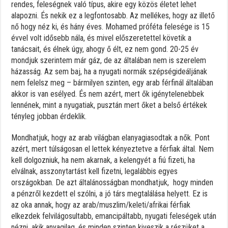
rendes, feleségnek való típus, akire egy közös életet lehet
alapozni. És nekik ez a legfontosabb. Az mellékes, hogy az illető
nő hogy néz ki, és hány éves. Mohamed próféta felesége is 15
évvel volt idősebb nála, és mivel előszeretettel követik a
tanácsait, és élnek úgy, ahogy ő élt, ez nem gond. 20-25 év
mondjuk szerintem már gáz, de az általában nem is szerelem
házasság. Az sem baj, ha a nyugati normák szépségideáljának
nem felelsz meg – bármilyen szinten, egy arab férfinál általában
akkor is van esélyed. És nem azért, mert ők igénytelenebbek
lennének, mint a nyugatiak, pusztán mert őket a belső értékek
tényleg jobban érdeklik.
Mondhatjuk, hogy az arab világban elanyagiasodtak a nők. Pont
azért, mert túlságosan el lettek kényeztetve a férfiak által. Nem
kell dolgozniuk, ha nem akarnak, a kelengyét a fiú fizeti, ha
elválnak, asszonytartást kell fizetni, legalábbis egyes
országokban. De azt általánosságban mondhatjuk, hogy minden
a pénzről kezdett el szólni, a jó társ megtalálása helyett. Ez is
az oka annak, hogy az arab/muszlim/keleti/afrikai férfiak
elkezdek felvilágosultabb, emancipáltabb, nyugati feleségek után
nézni, akik anyagilag, és minden szinten kiveszik a részüket a