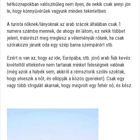
hétköznapokban valószínűleg nem ilyen; de nekik csak annyi jön
le, hogy könnyűvérűek vagyunk minden tekintetben.
A turista nőknek/lányoknak az arab srácok általában csak 1
numera számba mennek, de ahogy én látom, ez nekik többet
jelent, másrészt meg meglesz a véleményük rólunk, ha csak
szórakozni járunk oda egy szép barna szempárért stb.
Ezért is van az, hogy az ide, Európába, stb. jövő arab fiúk kevés
kivételtől eltekintve nem tartanak minket feleségnek valónak
(még azok a hülyék sem, akikről a rémsztorik szólni szoktak,
hogy elveszik a nőt, és ellopják a közös gyereket). Csak egy
vagy több strigulát akarnak, hogy megvolt egy fehér nő, és kész.