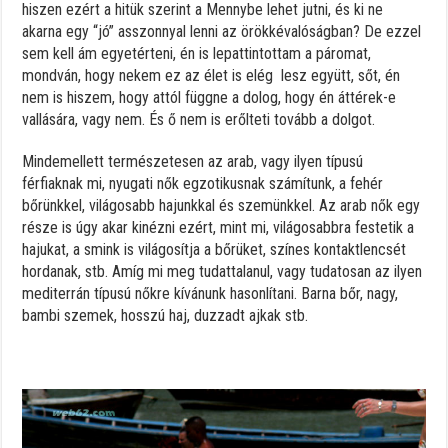
hiszen ezért a hitük szerint a Mennybe lehet jutni, és ki ne
akarna egy “jó” asszonnyal lenni az örökkévalóságban? De ezzel
sem kell ám egyetérteni, én is lepattintottam a páromat,
mondván, hogy nekem ez az élet is elég lesz együtt, sőt, én
nem is hiszem, hogy attól függne a dolog, hogy én áttérek-e
vallására, vagy nem. És ő nem is erőlteti tovább a dolgot.
Mindemellett természetesen az arab, vagy ilyen típusú
férfiaknak mi, nyugati nők egzotikusnak számítunk, a fehér
bőrünkkel, világosabb hajunkkal és szemünkkel. Az arab nők egy
része is úgy akar kinézni ezért, mint mi, világosabbra festetik a
hajukat, a smink is világosítja a bőrüket, színes kontaktlencsét
hordanak, stb. Amíg mi meg tudattalanul, vagy tudatosan az ilyen
mediterrán típusú nőkre kívánunk hasonlítani. Barna bőr, nagy,
bambi szemek, hosszú haj, duzzadt ajkak stb.