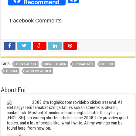
Recommend
Facebook Comments
Tags
ÉSZAK AFRIKA
NORTH AFRICA
NYUGATI NŐK
TOURIST
TURISTA
WESTERN WOMEN
About Eni
2008 óta foglalkozom rövidebb cikkek írásával. Az
élet nagyszerű témákat szolgáltat, és sokan szeretik is olvasni,
amiket írok. Mostantól minden írásom megtalálható itt, egy helyen.
[ENGLISH]: I'm writing shorter articles since 2008. Life provides great
topics, and a lot of people like, what I write. All my writings can be
found here, from now on.