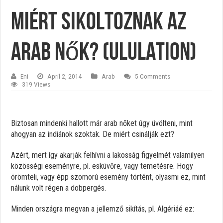
Miért sikoltoznak az
arab nők? (Ululation)
Eni
April 2, 2014
Arab
5 Comments
319 Views
Biztosan mindenki hallott már arab nőket úgy üvölteni, mint
ahogyan az indiánok szoktak. De miért csinálják ezt?
Azért, mert így akarják felhívni a lakosság figyelmét valamilyen
közösségi eseményre, pl. esküvőre, vagy temetésre. Hogy
örömteli, vagy épp szomorú esemény történt, olyasmi ez, mint
nálunk volt régen a dobpergés.
Minden országra megvan a jellemző sikítás, pl. Algériáé ez: