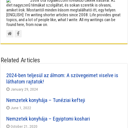
2008 óta foglalkozom rövidebb cikkek írásával. Az
élet nagyszerű témákat szolgáltat, és sokan szeretik is olvasni,
amiket írok. Mostantól minden írásom megtalálható itt, egy helyen.
[ENGLISH]: I'm writing shorter articles since 2008. Life provides great
topics, and a lot of people like, what I write. All my writings can be
found here, from now on.
Related Articles
2024-ben teljesül az álmom: A szövegeimet viselve is
láthatom rajtatok!
January 29, 2024
Nemzetek konyhája – Tunéziai kefteji
June 1, 2022
Nemzetek konyhája – Egyiptomi koshari
October 21, 2020