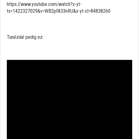
https://www.youtube.com/watch?x-yt-
ts=1422327029&v=WB2pfA33nRU&x-yt-cl=84838260
Tunéziáé pedig ez: