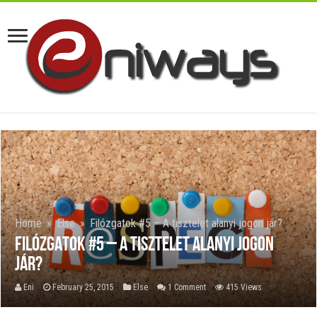
Home
»
Else
»
Filózgatok #5 – A tisztelet alanyi jogon jár?
Filózgatok #5 – A tisztelet alanyi jogon
jár?
Eni
February 25, 2015
Else
1 Comment
415 Views