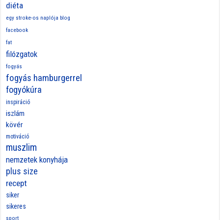
Timeline
March 20, 2026
Nemzetek konyhája | Csirkerizs a világ körül | Jollof Rice | Ghána
és Nyugat-Afrika
May 26, 2024
Fogyás hamburgerrel – Part 19 – A stagnálás a folyamat része
January 29, 2024
2024-ben teljesül az álmom: A szövegeimet viselve is láthatom
rajtatok!
November 30, 2023
Fogyás hamburgerrel Part 18 – Szülinapomra mínusz 22 kg
September 5, 2023
Toxikus pozitivitás – hogyan álljunk a problémákhoz, nehéz
időszakokhoz?
Archives