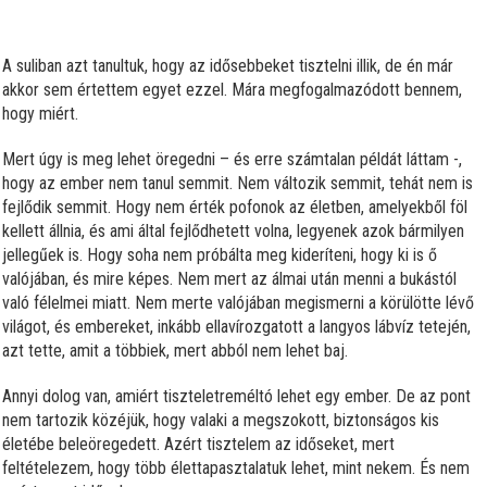
A suliban azt tanultuk, hogy az idősebbeket tisztelni illik, de én már
akkor sem értettem egyet ezzel. Mára megfogalmazódott bennem,
hogy miért.
Mert úgy is meg lehet öregedni – és erre számtalan példát láttam -,
hogy az ember nem tanul semmit. Nem változik semmit, tehát nem is
fejlődik semmit. Hogy nem érték pofonok az életben, amelyekből föl
kellett állnia, és ami által fejlődhetett volna, leg
yenek azok bármilyen
jellegűek is. Hogy soha nem próbálta meg kideríteni, hogy ki is ő
valójában, és mire képes. Nem mert az álmai után menni a bukástól
való félelmei miatt. Nem merte valójában megismerni a körülötte lévő
világot, és embereket, inkább ellavírozgatott a langyos lábvíz tetején,
azt tette, amit a többiek, mert abból nem lehet baj.
Annyi dolog van, amiért tiszteletreméltó lehet egy ember. De az pont
nem tartozik közéjük, hogy valaki a megszokott, biztonságos kis
életébe beleöregedett. Azért tisztelem az időseket, mert
feltételezem, hogy több élettapasztalatuk lehet, mint nekem. És nem