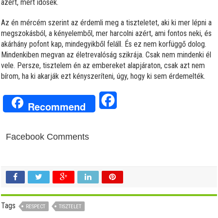
azért, mert idősek.
Az én mércém szerint az érdemli meg a tiszteletet, aki ki mer lépni a
megszokásból, a kényelemből, mer harcolni azért, ami fontos neki, és
akárhány pofont kap, mindegyikből feláll. És ez nem korfüggő dolog.
Mindenkiben megvan az életrevalóság szikrája. Csak nem mindenki él
vele. Persze, tisztelem én az embereket alapjáraton, csak azt nem
bírom, ha ki akarják ezt kényszeríteni, úgy, hogy ki sem érdemelték.
Facebook
Recommend
Facebook Comments
Tags
RESPECT
TISZTELET