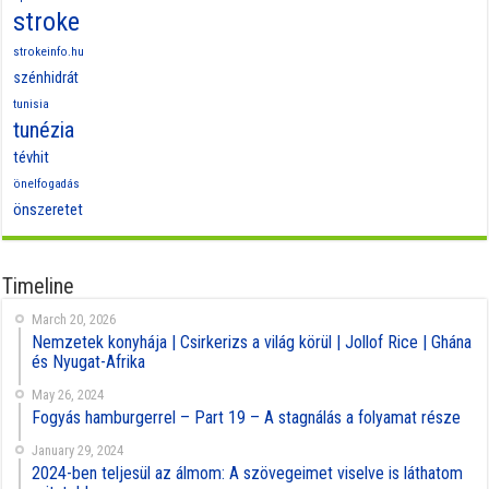
Archives
Facebook
Eniways on Facebook
Website by
Sofien
EniWays© Copyright 2015, All Rights Reserved