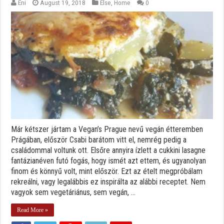
Eni
August 19, 2018
Else
,
Home
0
Már kétszer jártam a Vegan’s Prague nevű vegán étteremben
Prágában, először Csabi barátom vitt el, nemrég pedig a
családommal voltunk ott. Elsőre annyira ízlett a cukkini lasagne
fantázianéven futó fogás, hogy ismét azt ettem, és ugyanolyan
finom és könnyű volt, mint először. Ezt az ételt megpróbálam
rekreálni, vagy legalábbis ez inspirálta az alábbi receptet. Nem
vagyok sem vegetáriánus, sem vegán, ...
Read More »