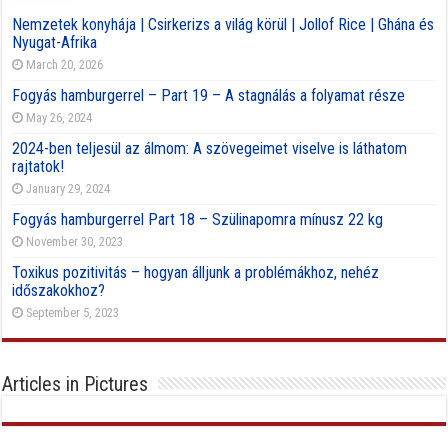
Nemzetek konyhája | Csirkerizs a világ körül | Jollof Rice | Ghána és
Nyugat-Afrika
March 20, 2026
Fogyás hamburgerrel – Part 19 – A stagnálás a folyamat része
May 26, 2024
2024-ben teljesül az álmom: A szövegeimet viselve is láthatom
rajtatok!
January 29, 2024
Fogyás hamburgerrel Part 18 – Szülinapomra mínusz 22 kg
November 30, 2023
Toxikus pozitivitás – hogyan álljunk a problémákhoz, nehéz
időszakokhoz?
September 5, 2023
Articles in Pictures