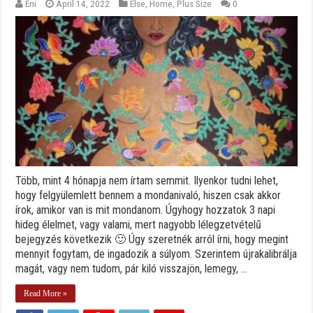
Eni
April 14, 2022
Else
,
Home
,
Plus Size
0
Több, mint 4 hónapja nem írtam semmit. Ilyenkor tudni lehet,
hogy felgyülemlett bennem a mondanivaló, hiszen csak akkor
írok, amikor van is mit mondanom. Úgyhogy hozzatok 3 napi
hideg élelmet, vagy valami, mert nagyobb lélegzetvételű
bejegyzés következik 🙂 Úgy szeretnék arról írni, hogy megint
mennyit fogytam, de ingadozik a súlyom. Szerintem újrakalibrálja
magát, vagy nem tudom, pár kiló visszajön, lemegy, ...
Read More »