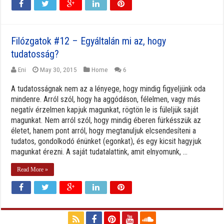
Filózgatok #12 – Egyáltalán mi az, hogy
tudatosság?
Eni
May 30, 2015
Home
6
A tudatosságnak nem az a lényege, hogy mindig figyeljünk oda
mindenre. Arról szól, hogy ha aggódáson, félelmen, vagy más
negatív érzelmen kapjuk magunkat, rögtön le is füleljük saját
magunkat. Nem arról szól, hogy mindig éberen fürkésszük az
életet, hanem pont arról, hogy megtanuljuk elcsendesíteni a
tudatos, gondolkodó énünket (egonkat), és egy kicsit hagyjuk
magunkat érezni. A saját tudatalattink, amit elnyomunk, ...
Read More »