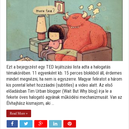
Ezt a bejegyzést egy TED lejátszási lista adta a halogatás
témakörében. 11 egyenként kb. 15 perces blokkból áll, érdemes
mindet megnézni, ha nem is egyszerre. Magyar feliratot a három
kis ponntal lehet hozzáadni (subtitles) a video alatt. Az első
előadásban Tim Urban blogger (Wait But Why blog) írja le a
fekete öves halogató agyának működési mechanizmusát. Van az
Élvhajhász kismajom, aki ...
Read More »