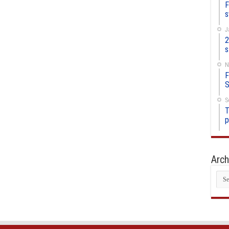
F
s
J
2
s
N
F
S
S
T
p
Arch
Arc