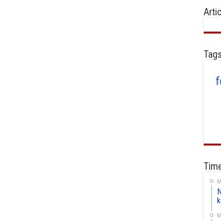
Arti
Tag
Time
M
N
k
M