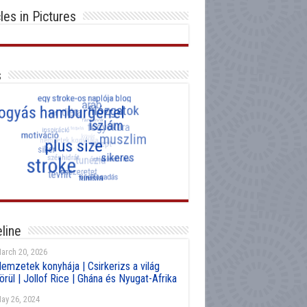
cles in Pictures
s
line
arch 20, 2026
emzetek konyhája | Csirkerizs a világ
örül | Jollof Rice | Ghána és Nyugat-Afrika
ay 26, 2024