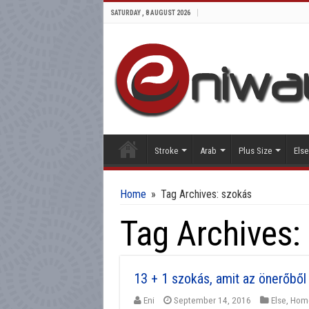
SATURDAY , 8 AUGUST 2026
Stroke
Arab
Plus Size
Else
Home
»
Tag Archives: szokás
Tag Archives:
13 + 1 szokás, amit az önerőb
Eni
September 14, 2016
Else
,
Hom