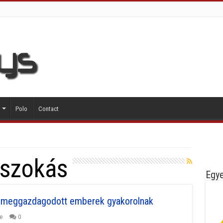
Polo
Contact
szokás
Egye
ől meggazdagodott emberek gyakorolnak
e
0