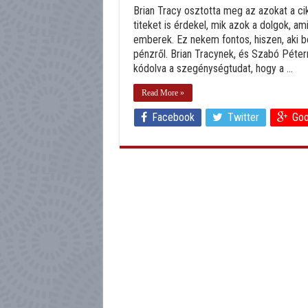
Brian Tracy osztotta meg az azokat a cikk
titeket is érdekel, mik azok a dolgok, 
emberek. Ez nekem fontos, hiszen, aki be
pénzről. Brian Tracynek, és Szabó Péte
kódolva a szegénységtudat, hogy a ...
Read More »
Facebook
Twitter
Goo