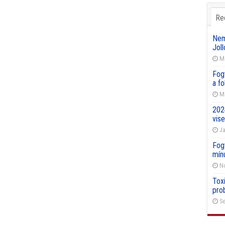
Re
Nemz
Joll
Ma
Fog
a f
Ma
202
vise
Ja
Fog
mín
No
Toxi
pro
Se