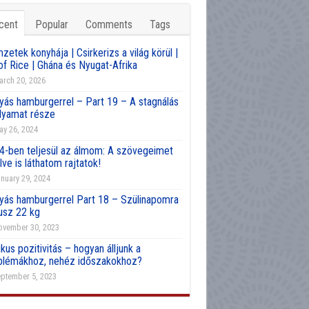
cent
Popular
Comments
Tags
etek konyhája | Csirkerizs a világ körül |
of Rice | Ghána és Nyugat-Afrika
rch 20, 2026
yás hamburgerrel – Part 19 – A stagnálás
olyamat része
y 26, 2024
4-ben teljesül az álmom: A szövegeimet
lve is láthatom rajtatok!
nuary 29, 2024
yás hamburgerrel Part 18 – Szülinapomra
usz 22 kg
vember 30, 2023
kus pozitivitás – hogyan álljunk a
blémákhoz, nehéz időszakokhoz?
ptember 5, 2023