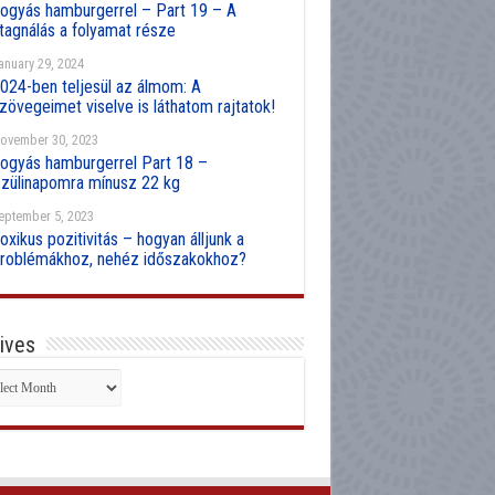
ogyás hamburgerrel – Part 19 – A
tagnálás a folyamat része
anuary 29, 2024
024-ben teljesül az álmom: A
zövegeimet viselve is láthatom rajtatok!
ovember 30, 2023
ogyás hamburgerrel Part 18 –
zülinapomra mínusz 22 kg
eptember 5, 2023
oxikus pozitivitás – hogyan álljunk a
roblémákhoz, nehéz időszakokhoz?
ives
hives