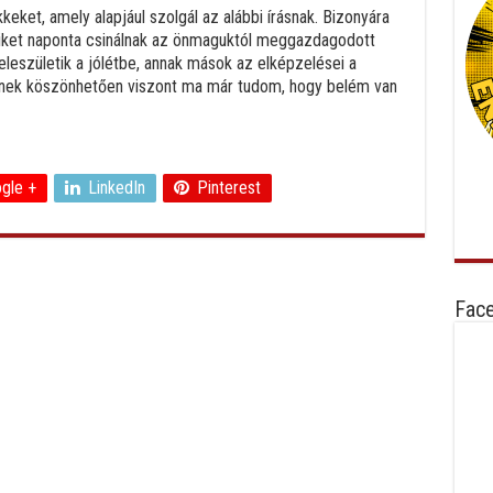
eket, amely alapjául szolgál az alábbi írásnak. Bizonyára
amiket naponta csinálnak az önmaguktól meggazdagodott
leszületik a jólétbe, annak mások az elképzelései a
rnek köszönhetően viszont ma már tudom, hogy belém van
gle +
LinkedIn
Pinterest
Fac