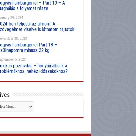
ogyás hamburgerrel – Part 19 – A
tagnálás a folyamat része
anuary 29, 2024
024-ben teljesül az álmom: A
zövegeimet viselve is láthatom rajtatok!
ovember 30, 2023
ogyás hamburgerrel Part 18 –
zülinapomra mínusz 22 kg
eptember 5, 2023
oxikus pozitivitás – hogyan álljunk a
roblémákhoz, nehéz időszakokhoz?
ives
hives