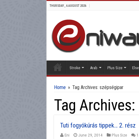
THURSDAY , 6 AUGUST 2026
Stroke
Arab
Plus Size
Else
Home
»
Tag Archives: szépségipar
Tag Archives:
Tuti fogyókúrás tippek… 2. rész
Eni
June 29, 2014
Plus Size
1