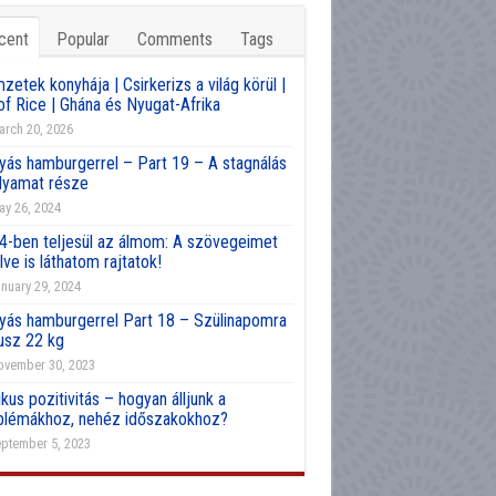
cent
Popular
Comments
Tags
etek konyhája | Csirkerizs a világ körül |
of Rice | Ghána és Nyugat-Afrika
rch 20, 2026
yás hamburgerrel – Part 19 – A stagnálás
olyamat része
y 26, 2024
4-ben teljesül az álmom: A szövegeimet
lve is láthatom rajtatok!
nuary 29, 2024
yás hamburgerrel Part 18 – Szülinapomra
usz 22 kg
vember 30, 2023
kus pozitivitás – hogyan álljunk a
blémákhoz, nehéz időszakokhoz?
ptember 5, 2023