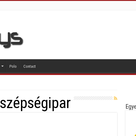
Polo
Contact
szépségipar
Egye