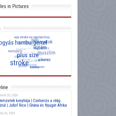
cles in Pictures
s
line
arch 20, 2026
emzetek konyhája | Csirkerizs a világ
örül | Jollof Rice | Ghána és Nyugat-Afrika
ay 26, 2024