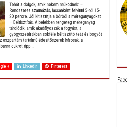
Tehát a dolgok, amik nekem működnek: –
Rendszeres szaunázás, lassanként felvinni 5-ről 15-
20 percre. Jól kitisztítja a bőrből a méreganyagokat
– Béltisztítás. A belekben rengeteg méreganyag
tárolódik, amik akadályozzák a fogyást, a
gyógyszetárakban sokféle béltisztító teát és bogyót
. Az aszpartám tartalmú édesítőszerek károsak, a
 barna cukrot épp ...
gle +
LinkedIn
Pinterest
Fac