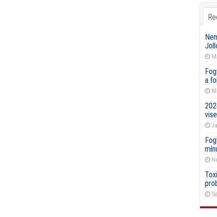
Re
Nemz
Joll
Ma
Fog
a f
Ma
202
vise
Ja
Fog
mín
No
Toxi
pro
Se