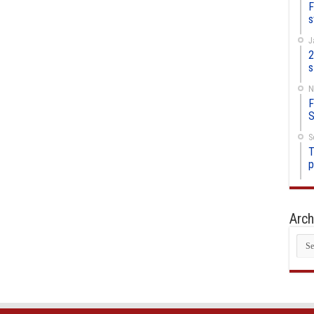
F
s
J
2
s
N
F
S
S
T
p
Arch
Arc