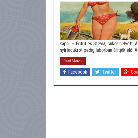
kapni. – Eritrit és Stevia, cukor helyett
nyírfacukrot pedig laborban állítják elő. A
Read More »
Facebook
Twitter
Goo