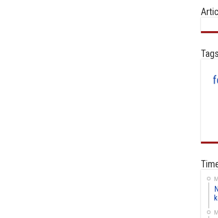
Arti
Tag
Time
M
N
k
M