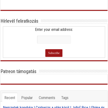
Hírlevél feliratkozás
Enter your email address:
Patreon támogatás
Recent
Popular
Comments
Tags
Nemzetek konyhája | Csirkerizs a világ körül | Jollof Rice | Ghána és