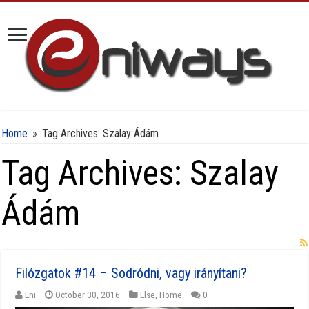
Home
»
Tag Archives: Szalay Ádám
Tag Archives:
Szalay
Ádám
Filózgatok #14 – Sodródni, vagy irányítani?
Eni
October 30, 2016
Else
,
Home
0