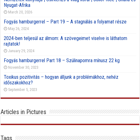
Nyugat-Afrika
March 20, 2026
Fogyás hamburgerrel – Part 19 – A stagnálás a folyamat része
May 26, 2024
2024-ben teljesül az álmom: A szövegeimet viselve is láthatom
rajtatok!
January 29, 2024
Fogyás hamburgerrel Part 18 – Szülinapomra mínusz 22 kg
November 30, 2023
Toxikus pozitivitás – hogyan álljunk a problémákhoz, nehéz
időszakokhoz?
September 5, 2023
Articles in Pictures
Tags