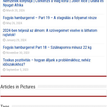
Nemzetek konyhája | Csirkerizs a világ körül | Jollof Rice | Ghána és
Nyugat-Afrika
March 20, 2026
Fogyás hamburgerrel – Part 19 – A stagnálás a folyamat része
May 26, 2024
2024-ben teljesül az álmom: A szövegeimet viselve is láthatom
rajtatok!
January 29, 2024
Fogyás hamburgerrel Part 18 – Szülinapomra mínusz 22 kg
November 30, 2023
Toxikus pozitivitás – hogyan álljunk a problémákhoz, nehéz
időszakokhoz?
September 5, 2023
Articles in Pictures
Tags