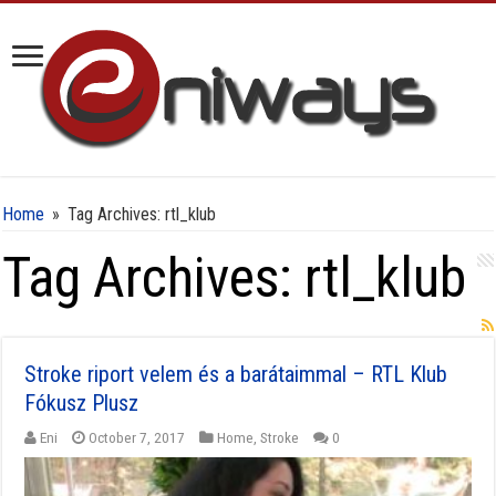
Home
»
Tag Archives: rtl_klub
Tag Archives:
rtl_klub
Stroke riport velem és a barátaimmal – RTL Klub
Fókusz Plusz
Eni
October 7, 2017
Home
,
Stroke
0