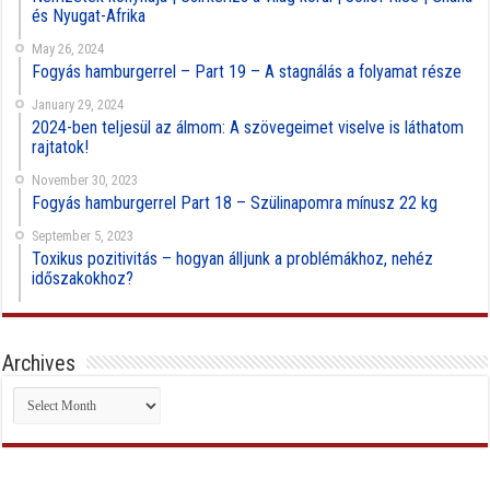
és Nyugat-Afrika
May 26, 2024
Fogyás hamburgerrel – Part 19 – A stagnálás a folyamat része
January 29, 2024
2024-ben teljesül az álmom: A szövegeimet viselve is láthatom
rajtatok!
November 30, 2023
Fogyás hamburgerrel Part 18 – Szülinapomra mínusz 22 kg
September 5, 2023
Toxikus pozitivitás – hogyan álljunk a problémákhoz, nehéz
időszakokhoz?
Archives
Archives