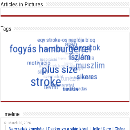
Articles in Pictures
Tags
Timeline
March 20, 2026
Nemzetek konyhája | Csirkerizs a világ körül | Jollof Rice | Ghána