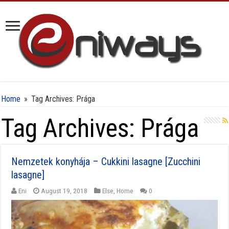
Home
»
Tag Archives: Prága
Tag Archives:
Prága
Nemzetek konyhája – Cukkini lasagne [Zucchini
lasagne]
Eni
August 19, 2018
Else
,
Home
0