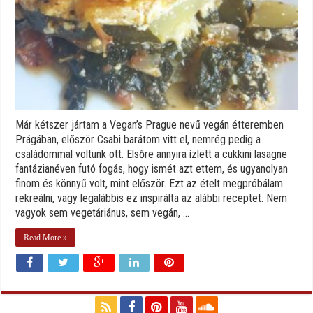
Már kétszer jártam a Vegan’s Prague nevű vegán étteremben
Prágában, először Csabi barátom vitt el, nemrég pedig a
családommal voltunk ott. Elsőre annyira ízlett a cukkini lasagne
fantázianéven futó fogás, hogy ismét azt ettem, és ugyanolyan
finom és könnyű volt, mint először. Ezt az ételt megpróbálam
rekreálni, vagy legalábbis ez inspirálta az alábbi receptet. Nem
vagyok sem vegetáriánus, sem vegán, ...
Read More »