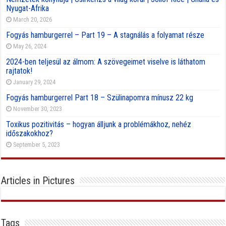
Nyugat-Afrika
March 20, 2026
Fogyás hamburgerrel – Part 19 – A stagnálás a folyamat része
May 26, 2024
2024-ben teljesül az álmom: A szövegeimet viselve is láthatom
rajtatok!
January 29, 2024
Fogyás hamburgerrel Part 18 – Szülinapomra mínusz 22 kg
November 30, 2023
Toxikus pozitivitás – hogyan álljunk a problémákhoz, nehéz
időszakokhoz?
September 5, 2023
Articles in Pictures
Tags