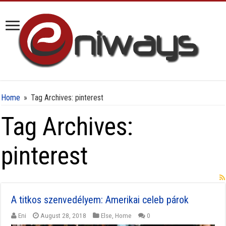
Home
»
Tag Archives: pinterest
Tag Archives:
pinterest
A titkos szenvedélyem: Amerikai celeb párok
Eni
August 28, 2018
Else
,
Home
0