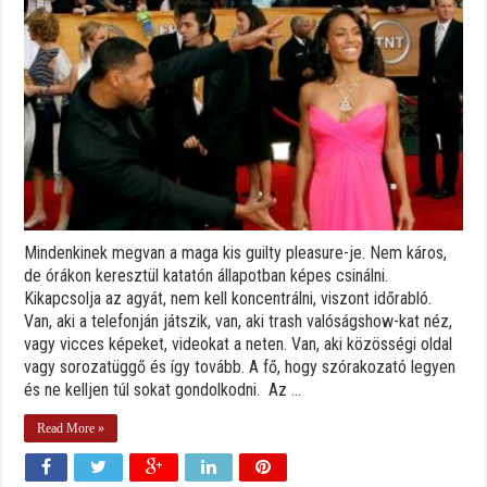
Mindenkinek megvan a maga kis guilty pleasure-je. Nem káros,
de órákon keresztül katatón állapotban képes csinálni.
Kikapcsolja az agyát, nem kell koncentrálni, viszont időrabló.
Van, aki a telefonján játszik, van, aki trash valóságshow-kat néz,
vagy vicces képeket, videokat a neten. Van, aki közösségi oldal
vagy sorozatüggő és így tovább. A fő, hogy szórakozató legyen
és ne kelljen túl sokat gondolkodni. Az ...
Read More »