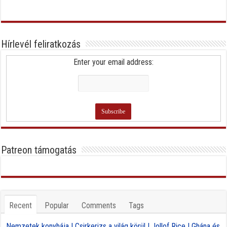
Hírlevél feliratkozás
Enter your email address:
Patreon támogatás
Recent
Popular
Comments
Tags
Nemzetek konyhája | Csirkerizs a világ körül | Jollof Rice | Ghána és