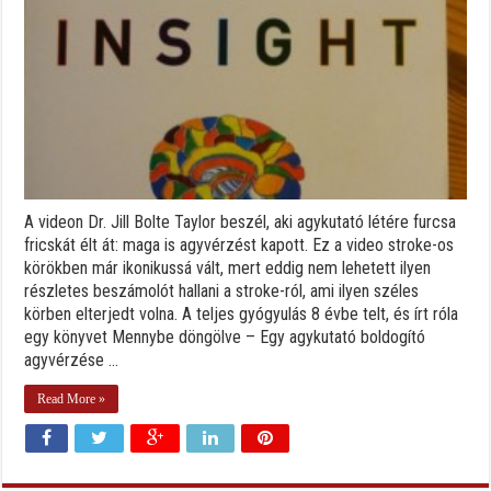
A videon Dr. Jill Bolte Taylor beszél, aki agykutató létére furcsa
fricskát élt át: maga is agyvérzést kapott. Ez a video stroke-os
körökben már ikonikussá vált, mert eddig nem lehetett ilyen
részletes beszámolót hallani a stroke-ról, ami ilyen széles
körben elterjedt volna. A teljes gyógyulás 8 évbe telt, és írt róla
egy könyvet Mennybe döngölve – Egy agykutató boldogító
agyvérzése ...
Read More »