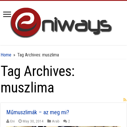
Home
»
Tag Archives: muszlima
Tag Archives:
muszlima
Műmuszlimák – az meg mi?
Eni
May 30, 2014
Arab
2