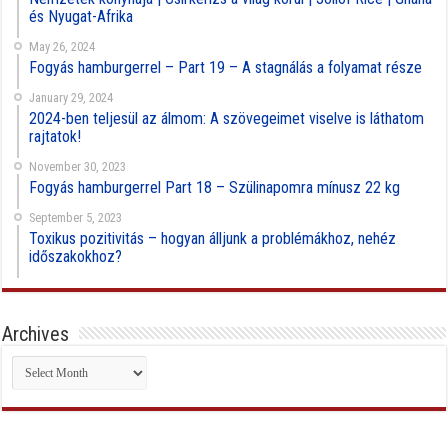
és Nyugat-Afrika
May 26, 2024
Fogyás hamburgerrel – Part 19 – A stagnálás a folyamat része
January 29, 2024
2024-ben teljesül az álmom: A szövegeimet viselve is láthatom
rajtatok!
November 30, 2023
Fogyás hamburgerrel Part 18 – Szülinapomra mínusz 22 kg
September 5, 2023
Toxikus pozitivitás – hogyan álljunk a problémákhoz, nehéz
időszakokhoz?
Archives
Archives