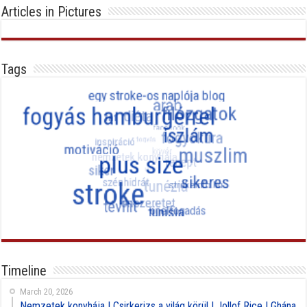
Articles in Pictures
Tags
Timeline
March 20, 2026
Nemzetek konyhája | Csirkerizs a világ körül | Jollof Rice | Ghána