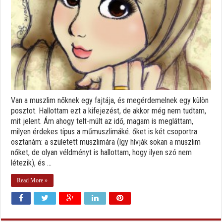
Van a muszlim nőknek egy fajtája, és megérdemelnek egy külön
posztot. Hallottam ezt a kifejezést, de akkor még nem tudtam,
mit jelent. Ám ahogy telt-múlt az idő, magam is megláttam,
milyen érdekes típus a műmuszlimáké. őket is két csoportra
osztanám: a született muszlimára (így hívják sokan a muszlim
nőket, de olyan véldményt is hallottam, hogy ilyen szó nem
létezik), és ...
Read More »