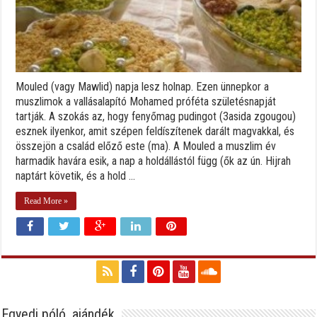
Mouled (vagy Mawlid) napja lesz holnap. Ezen ünnepkor a
muszlimok a vallásalapító Mohamed próféta születésnapját
tartják. A szokás az, hogy fenyőmag pudingot (3asida zgougou)
esznek ilyenkor, amit szépen feldíszítenek darált magvakkal, és
összejön a család előző este (ma). A Mouled a muszlim év
harmadik havára esik, a nap a holdállástól függ (ők az ún. Hijrah
naptárt követik, és a hold ...
Read More »
Egyedi póló, ajándék