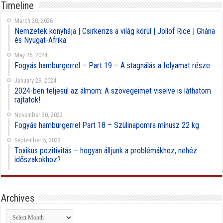
Timeline
March 20, 2026
Nemzetek konyhája | Csirkerizs a világ körül | Jollof Rice | Ghána
és Nyugat-Afrika
May 26, 2024
Fogyás hamburgerrel – Part 19 – A stagnálás a folyamat része
January 29, 2024
2024-ben teljesül az álmom: A szövegeimet viselve is láthatom
rajtatok!
November 30, 2023
Fogyás hamburgerrel Part 18 – Szülinapomra mínusz 22 kg
September 5, 2023
Toxikus pozitivitás – hogyan álljunk a problémákhoz, nehéz
időszakokhoz?
Archives
Archives