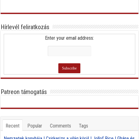
Hírlevél feliratkozás
Enter your email address:
Patreon támogatás
Recent
Popular
Comments
Tags
Nemzetek konyhája | Csirkerizs a világ körül | Jollof Rice | Ghána és