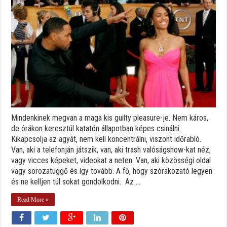
Mindenkinek megvan a maga kis guilty pleasure-je. Nem káros,
de órákon keresztül katatón állapotban képes csinálni.
Kikapcsolja az agyát, nem kell koncentrálni, viszont időrabló.
Van, aki a telefonján játszik, van, aki trash valóságshow-kat néz,
vagy vicces képeket, videokat a neten. Van, aki közösségi oldal
vagy sorozatüggő és így tovább. A fő, hogy szórakozató legyen
és ne kelljen túl sokat gondolkodni. Az ...
Read More »