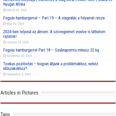
Nyugat-Afrika
March 20, 2026
Fogyás hamburgerrel – Part 19 – A stagnálás a folyamat része
May 26, 2024
2024-ben teljesül az álmom: A szövegeimet viselve is láthatom
rajtatok!
January 29, 2024
Fogyás hamburgerrel Part 18 – Szülinapomra mínusz 22 kg
November 30, 2023
Toxikus pozitivitás – hogyan álljunk a problémákhoz, nehéz
időszakokhoz?
September 5, 2023
Articles in Pictures
Tags