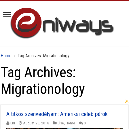
Home
»
Tag Archives: Migrationology
Tag Archives:
Migrationology
A titkos szenvedélyem: Amerikai celeb párok
Eni
August 28, 2018
Else
,
Home
0