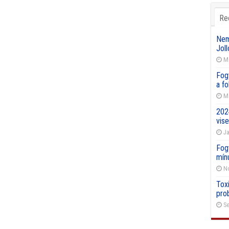
Re
Nemz
Joll
Ma
Fog
a f
Ma
202
vise
Ja
Fog
mín
No
Toxi
pro
Se