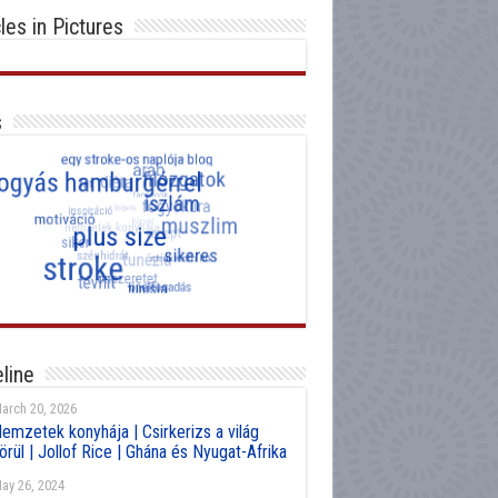
cles in Pictures
s
line
arch 20, 2026
emzetek konyhája | Csirkerizs a világ
örül | Jollof Rice | Ghána és Nyugat-Afrika
ay 26, 2024