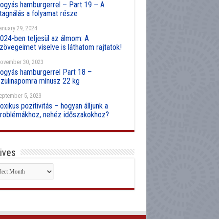
ogyás hamburgerrel – Part 19 – A
tagnálás a folyamat része
anuary 29, 2024
024-ben teljesül az álmom: A
zövegeimet viselve is láthatom rajtatok!
ovember 30, 2023
ogyás hamburgerrel Part 18 –
zülinapomra mínusz 22 kg
eptember 5, 2023
oxikus pozitivitás – hogyan álljunk a
roblémákhoz, nehéz időszakokhoz?
ives
hives