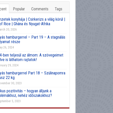
cent
Popular
Comments
Tags
etek konyhája | Csirkerizs a világ körül |
of Rice | Ghána és Nyugat-Afrika
rch 20, 2026
yás hamburgerrel – Part 19 – A stagnálás
olyamat része
y 26, 2024
4-ben teljesül az álmom: A szövegeimet
lve is láthatom rajtatok!
nuary 29, 2024
yás hamburgerrel Part 18 – Szülinapomra
usz 22 kg
vember 30, 2023
kus pozitivitás – hogyan álljunk a
blémákhoz, nehéz időszakokhoz?
ptember 5, 2023