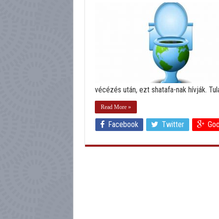
vécézés után, ezt shatafa-nak hívják. Tu
Read More »
Facebook
Twitter
Goo