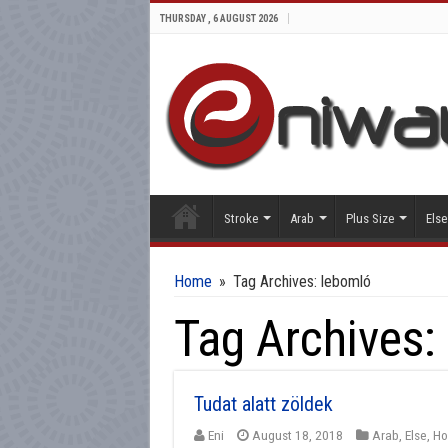
THURSDAY , 6 AUGUST 2026
Stroke
Arab
Plus Size
Else
Home
»
Tag Archives: lebomló
Tag Archives:
Tudat alatt zöldek
Eni
August 18, 2018
Arab
,
Else
,
H