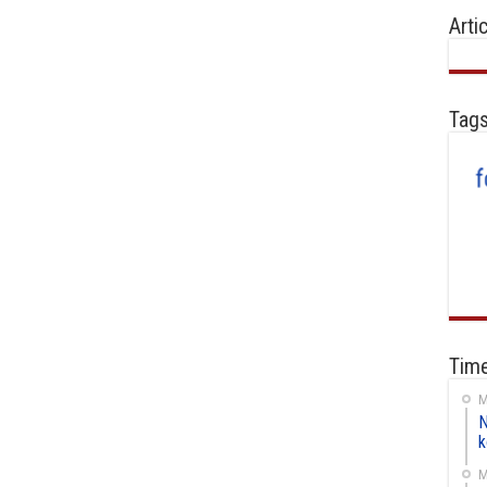
Arti
Tag
Time
M
N
k
M