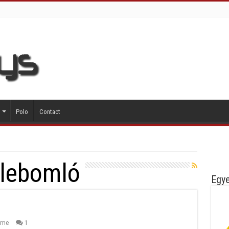
Polo
Contact
lebomló
Egye
ome
1