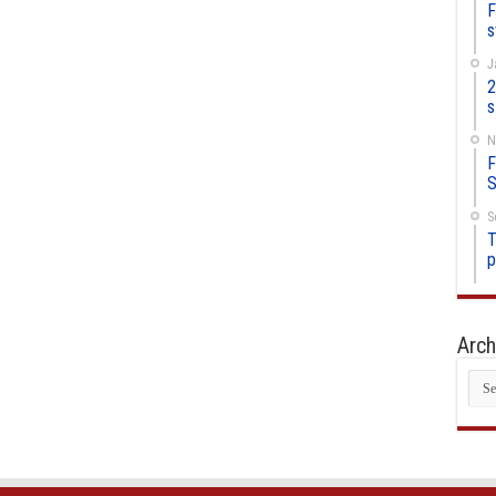
F
s
J
2
s
N
F
S
S
T
p
Arch
Arc