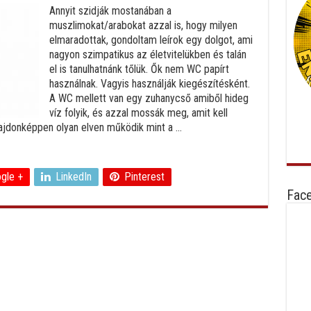
Annyit szidják mostanában a
muszlimokat/arabokat azzal is, hogy milyen
elmaradottak, gondoltam leírok egy dolgot, ami
nagyon szimpatikus az életvitelükben és talán
el is tanulhatnánk tőlük. Ők nem WC papírt
használnak. Vagyis használják kiegészítésként.
A WC mellett van egy zuhanycső amiből hideg
víz folyik, és azzal mossák meg, amit kell
lajdonképpen olyan elven működik mint a ...
gle +
LinkedIn
Pinterest
Fac