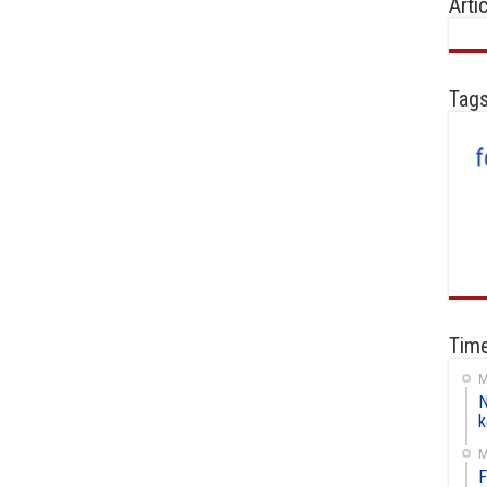
Arti
Tag
Time
M
N
k
M
F