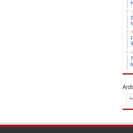
s
J
2
s
N
F
S
S
T
p
Arch
Arc