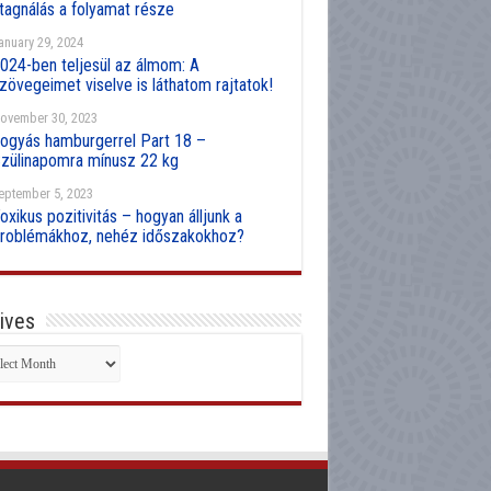
tagnálás a folyamat része
anuary 29, 2024
024-ben teljesül az álmom: A
zövegeimet viselve is láthatom rajtatok!
ovember 30, 2023
ogyás hamburgerrel Part 18 –
zülinapomra mínusz 22 kg
eptember 5, 2023
oxikus pozitivitás – hogyan álljunk a
roblémákhoz, nehéz időszakokhoz?
ives
hives