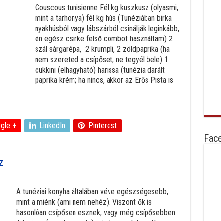
Couscous tunisienne Fél kg kuszkusz (olyasmi,
mint a tarhonya) fél kg hús (Tunéziában birka
nyakhúsból vagy lábszárból csinálják leginkább,
én egész csirke felső combot használtam) 2
szál sárgarépa, 2 krumpli, 2 zöldpaprika (ha
nem szereted a csípőset, ne tegyél bele) 1
cukkini (elhagyható) harissa (tunézia darált
paprika krém; ha nincs, akkor az Erős Pista is
.
gle +
LinkedIn
Pinterest
Fac
z
A tunéziai konyha általában véve egészségesebb,
mint a miénk (ami nem nehéz). Viszont ők is
hasonlóan csípősen esznek, vagy még csípősebben.