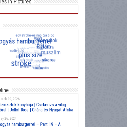
cles in Pictures
s
line
arch 20, 2026
emzetek konyhája | Csirkerizs a világ
örül | Jollof Rice | Ghána és Nyugat-Afrika
ay 26, 2024
ogyás hamburgerrel – Part 19 – A