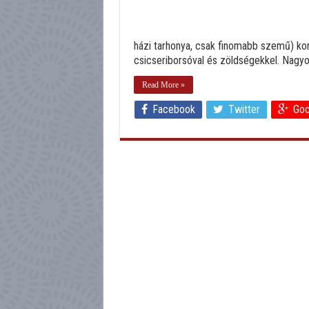
házi tarhonya, csak finomabb szemű) ko
csicseriborsóval és zöldségekkel. Nagyon
Read More »
Facebook
Twitter
Goo