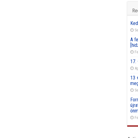
Re
Ked
Se
A fe
[hid
Fe
17.
Ap
13 
meg
Se
For
újr
önm
Fe