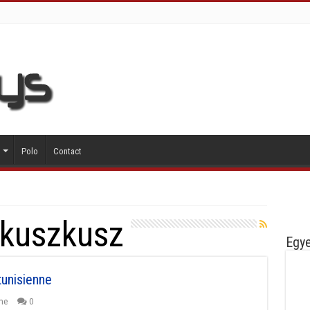
Polo
Contact
kuszkusz
Egye
unisienne
me
0