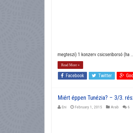
megteszi) 1 konzerv csicseriborsó (ha ..
Read More »
Facebook
Twitter
Goo
Miért éppen Tunézia? – 3/3. rés
Eni
February 1, 2015
Arab
6