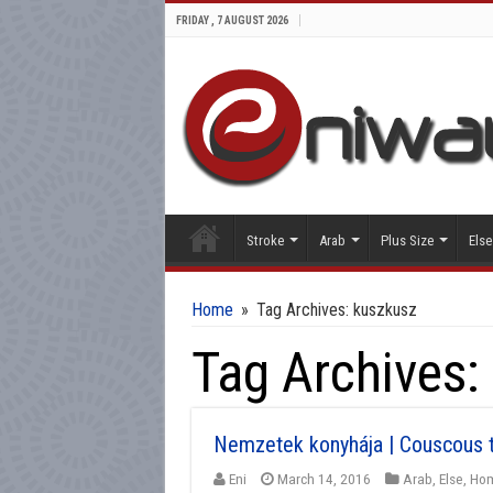
FRIDAY , 7 AUGUST 2026
Stroke
Arab
Plus Size
Else
Home
»
Tag Archives: kuszkusz
Tag Archives:
Nemzetek konyhája | Couscous t
Eni
March 14, 2016
Arab
,
Else
,
Ho