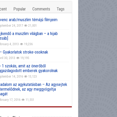
cent
Popular
Comments
Tags
venc arab/muszlim témájú filmjeim
ptember 24, 2017
21,001
jkendő a muszlim világban – a hijab
zsáb]
bruary 4, 2013
19,236
 – Gyakorlatok stroke-osoknak
ril 30, 2013
19,195
+ 1 szokás, amit az önerőből
gazdagodott emberek gyakorolnak
ptember 14, 2016
13,123
radalom az agykutatásban – Az agysejtek
atermelődnek, az agy meggyógyítja
agát
bruary 17, 2016
11,551