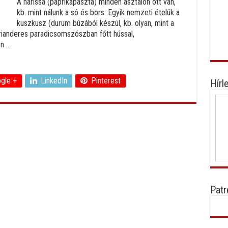
A harissa (paprikapaszta) minden asztalon ott van,
kb. mint nálunk a só és bors. Egyik nemzeti ételük a
kuszkusz (durum búzából készül, kb. olyan, mint a
rianderes paradicsomszószban főtt hússal,
 ...
gle +
LinkedIn
Pinterest
Hírl
Patr