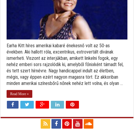
Earha Kitt híres amerikai kabaré énekesnő volt az 50-as
években. Aki hallott róla, excentrikus, extrovertált dívának
ismerheti. Viszont az interjúkban, amikett linkelni fogok, egy
nehéz emberi sors rajzolódik ki, amelyből főnixként támadt fel,
és tett szert hírnévre. Nagy handicappel indult az életben,
mégis, vagy éppen ezért nagyon magasra tört. Ez akkoriban
minden amerikai színesbőrű nőnek nehéz lett volna, és olyan ...
Read More »