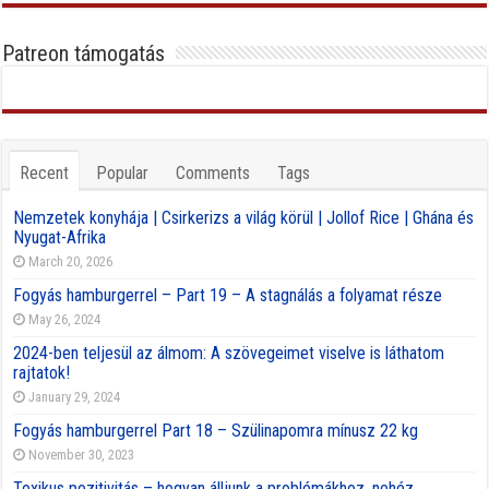
Patreon támogatás
Recent
Popular
Comments
Tags
Nemzetek konyhája | Csirkerizs a világ körül | Jollof Rice | Ghána és
Nyugat-Afrika
March 20, 2026
Fogyás hamburgerrel – Part 19 – A stagnálás a folyamat része
May 26, 2024
2024-ben teljesül az álmom: A szövegeimet viselve is láthatom
rajtatok!
January 29, 2024
Fogyás hamburgerrel Part 18 – Szülinapomra mínusz 22 kg
November 30, 2023
Toxikus pozitivitás – hogyan álljunk a problémákhoz, nehéz