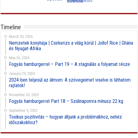
Timeline
March 20, 2026
Nemzetek konyhája | Csirkerizs a világ körül | Jollof Rice | Ghána
és Nyugat-Afrika
May 26, 2024
Fogyás hamburgerrel – Part 19 – A stagnálás a folyamat része
January 29, 2024
2024-ben teljesül az álmom: A szövegeimet viselve is láthatom
rajtatok!
November 30, 2023
Fogyás hamburgerrel Part 18 – Szülinapomra mínusz 22 kg
September 5, 2023
Toxikus pozitivitás – hogyan álljunk a problémákhoz, nehéz
időszakokhoz?