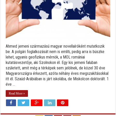
Ahmed jemeni származású magyar novellaíróként mutatkozik
be. A polgári foglalkozását nem is említi, pedig arra is büszke
lehet, ugyanis geofizikus mérnök, a MOL romániai
kutatásvezetője, aki Szolnokon él. Egy kis jemeni faluban
született, amit még a térképek sem jelölnek, de közel 30 éve
Magyarországra érkezett, azóta néhány éves megszakításokkal
itt él. Szaúd-Arábiában is járt iskolába, de Miskolcon doktorált. 1
éve ...
Read More »