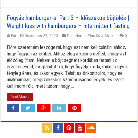
Fogyás hamburgerrel Part 3 – Időszakos böjtölés |
Weight loss with hamburgers – Intermittent fasting
Eni
November 28, 2020
Else
,
Home
,
Plus Size
,
Stroke
0
Előre szeretném leszögezni, hogy ezt nem kell csinálni ahhoz,
hogy fogyjon az ember. Ahhoz elég a kalória deficit, ahogy azt
előzőleg írtam. Nekem a böjt segített kordában tartani az
érzelmi evést, megtanított rá, hogy figyeljek oda, mikor vagyok
tényleg éhes, és akkor egyek. Tehát az önkontrollra, hogy ne
unalmamban, megszokásból, szomorúságból egyek. És ezért
kell írnom róla, mert tudom, hogy ...
Read More »