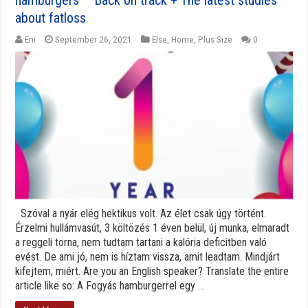
hamburgers – Back on track + The latest studies
about fatloss
Eni
September 26, 2021
Else
,
Home
,
Plus Size
0
Szóval a nyár elég hektikus volt. Az élet csak úgy történt.
Érzelmi hullámvasút, 3 költözés 1 éven belül, új munka, elmaradt
a reggeli torna, nem tudtam tartani a kalória deficitben való
evést. De ami jó, nem is híztam vissza, amit leadtam. Mindjárt
kifejtem, miért. Are you an English speaker? Translate the entire
article like so: A Fogyás hamburgerrel egy ...