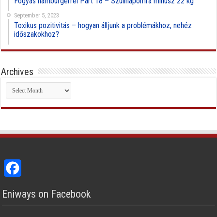
Fogyás hamburgerrel Part 18 – Szülinapomra mínusz 22 kg
September 5, 2023
Toxikus pozitivitás – hogyan álljunk a problémákhoz, nehéz
időszakokhoz?
Archives
Archives
Facebook
Eniways on Facebook