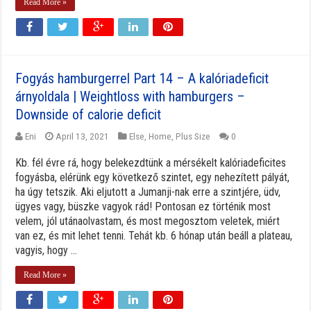
Read More »
Fogyás hamburgerrel Part 14 – A kalóriadeficit
árnyoldala | Weightloss with hamburgers –
Downside of calorie deficit
Eni
April 13, 2021
Else
,
Home
,
Plus Size
0
Kb. fél évre rá, hogy belekezdtünk a mérsékelt kalóriadeficites
fogyásba, elérünk egy következő szintet, egy nehezített pályát,
ha úgy tetszik. Aki eljutott a Jumanji-nak erre a szintjére, üdv,
ügyes vagy, büszke vagyok rád! Pontosan ez történik most
velem, jól utánaolvastam, és most megosztom veletek, miért
van ez, és mit lehet tenni. Tehát kb. 6 hónap után beáll a plateau,
vagyis, hogy ...
Read More »