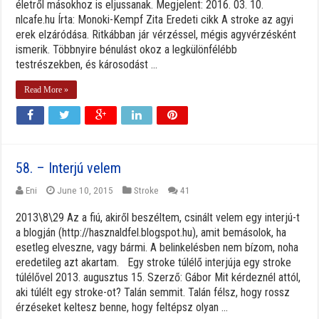
életről másokhoz is eljussanak. Megjelent: 2016. 03. 10.
nlcafe.hu Írta: Monoki-Kempf Zita Eredeti cikk A stroke az agyi
erek elzáródása. Ritkábban jár vérzéssel, mégis agyvérzésként
ismerik. Többnyire bénulást okoz a legkülönfélébb
testrészekben, és károsodást ...
Read More »
58. – Interjú velem
Eni
June 10, 2015
Stroke
41
2013\8\29 Az a fiú, akiről beszéltem, csinált velem egy interjú-t
a blogján (http://hasznaldfel.blogspot.hu), amit bemásolok, ha
esetleg elveszne, vagy bármi. A belinkelésben nem bízom, noha
eredetileg azt akartam. Egy stroke túlélő interjúja egy stroke
túlélővel 2013. augusztus 15. Szerző: Gábor Mit kérdeznél attól,
aki túlélt egy stroke-ot? Talán semmit. Talán félsz, hogy rossz
érzéseket keltesz benne, hogy feltépsz olyan ...