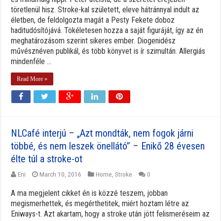
töretlenül hisz. Stroke-kal született, eleve hátránnyal indult az
életben, de feldolgozta magát a Pesty Fekete doboz
haditudósítójává. Tökéletesen hozza a saját figuráját, így az én
meghatározásom szerint sikeres ember. Diogenidész
művésznéven publikál, és több könyvet is ír szimultán. Allergiás
mindenféle ...
Read More »
NLCafé interjú – „Azt mondták, nem fogok járni
többé, és nem leszek önellátó” – Enikő 28 évesen
élte túl a stroke-ot
Eni
March 10, 2016
Home
,
Stroke
0
A ma megjelent cikket én is közzé teszem, jobban
megismerhettek, és megérthetitek, miért hoztam létre az
Eniways-t. Azt akartam, hogy a stroke után jött felismeréseim az