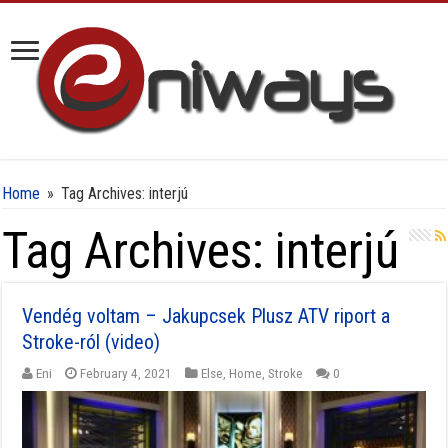
Home
»
Tag Archives: interjú
Tag Archives:
interjú
Vendég voltam – Jakupcsek Plusz ATV riport a
Stroke-ról (video)
Eni
February 4, 2021
Else
,
Home
,
Stroke
0