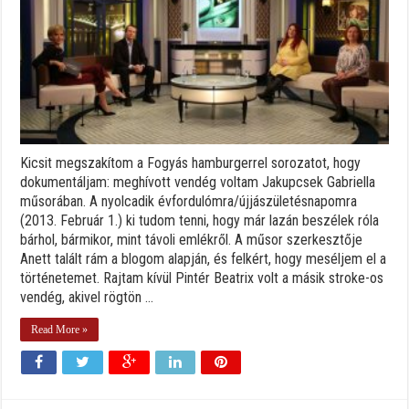
Kicsit megszakítom a Fogyás hamburgerrel sorozatot, hogy
dokumentáljam: meghívott vendég voltam Jakupcsek Gabriella
műsorában. A nyolcadik évfordulómra/újjászületésnapomra
(2013. Február 1.) ki tudom tenni, hogy már lazán beszélek róla
bárhol, bármikor, mint távoli emlékről. A műsor szerkesztője
Anett talált rám a blogom alapján, és felkért, hogy meséljem el a
történetemet. Rajtam kívül Pintér Beatrix volt a másik stroke-os
vendég, akivel rögtön ...
Read More »