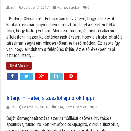
Eni
October 7, 2017
Home
,
Stroke
0
Kedves Olvasóim! Februárban lesz 5 éve, hogy stroke-ot
kaptam, és már nagyon kevés részt foglal el az életemből a
tény, hogy beteg voltam. Mégsem tudom, és nem is akarom
elfelejteni, hiszen küldetésemnek érzem, hogy a stroke-ot átélt
társaimat segítsem minden tőlem telhető módon. Ez azóta így
van, hogy elindultam a felépülés útján. Az első években napi
szinten írtam, ...
Read More »
Interjú – Péter, a zászlóhajú örök hippi
Eni
March 20, 2016
Else
,
Home
,
Stroke
0
Saját önmeghatározása szerint főállású csöves, hivatásos
apolitikus, túlélő író-költő-műfordító-újságíró, cinikus filozófus,
és mindmáig hippi. Péter ateista, de a szeretet erejében