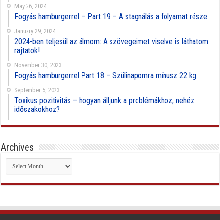
May 26, 2024
Fogyás hamburgerrel – Part 19 – A stagnálás a folyamat része
January 29, 2024
2024-ben teljesül az álmom: A szövegeimet viselve is láthatom
rajtatok!
November 30, 2023
Fogyás hamburgerrel Part 18 – Szülinapomra mínusz 22 kg
September 5, 2023
Toxikus pozitivitás – hogyan álljunk a problémákhoz, nehéz
időszakokhoz?
Archives
Archives