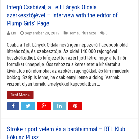
Interjú Csabával, a Telt Lányok Oldala
szerkesztőjével – Interview with the editor of
Plump Girls’ Page
Eni
September 20, 2019
Home
,
Plus Size
0
Csaba a Telt Lányok Oldala nevű igen népszerű Facebook oldal
létrehozója, és szekesztője. Az oldal 140.000 rajongóval
büszkélkedhet, és kifejezetten azért jött létre, hogy a telt női
formákat ünnepelje. Összehozza a keresletet a kínálattal: a
kívánatos női idomokat az azokért rajongókkal, és lám mindenki
boldog. Szép is lenne, ha csak ennyi lenne a dolog. Vannak
viszont olyan témák, amelyekkel kapcsolatban ...
Read More »
Stroke riport velem és a barátaimmal – RTL Klub
Fókusz Plusz