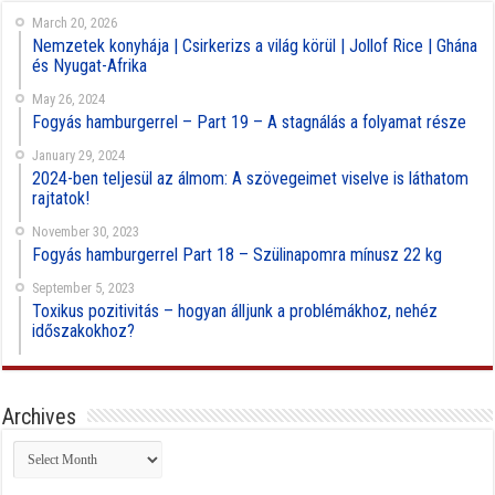
March 20, 2026
Nemzetek konyhája | Csirkerizs a világ körül | Jollof Rice | Ghána
és Nyugat-Afrika
May 26, 2024
Fogyás hamburgerrel – Part 19 – A stagnálás a folyamat része
January 29, 2024
2024-ben teljesül az álmom: A szövegeimet viselve is láthatom
rajtatok!
November 30, 2023
Fogyás hamburgerrel Part 18 – Szülinapomra mínusz 22 kg
September 5, 2023
Toxikus pozitivitás – hogyan álljunk a problémákhoz, nehéz
időszakokhoz?
Archives
Archives