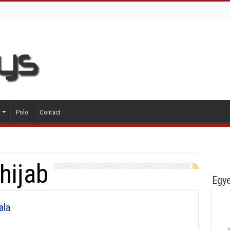
Polo
Contact
hijab
Egye
ala