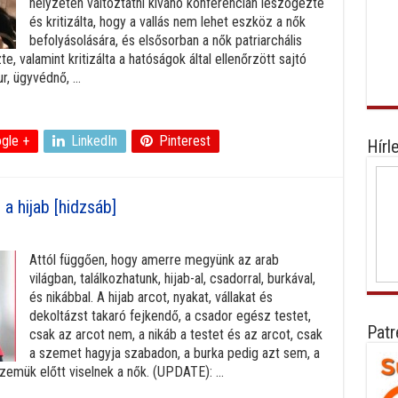
helyzetén változtatni kívánó konferencián leszögezte
és kritizálta, hogy a vallás nem lehet eszköz a nők
befolyásolására, és elsősorban a nők patriarchális
zte, valamint kritizálta a hatóságok által ellenőrzött sajtó
, ügyvédnő, ...
gle +
LinkedIn
Pinterest
Hírl
a hijab [hidzsáb]
Attól függően, hogy amerre megyünk az arab
világban, találkozhatunk, hijab-al, csadorral, burkával,
és nikábbal. A hijab arcot, nyakat, vállakat és
dekoltázst takaró fejkendő, a csador egész testet,
Patr
csak az arcot nem, a nikáb a testet és az arcot, csak
a szemet hagyja szabadon, a burka pedig azt sem, a
emük előtt viselnek a nők. (UPDATE): ...