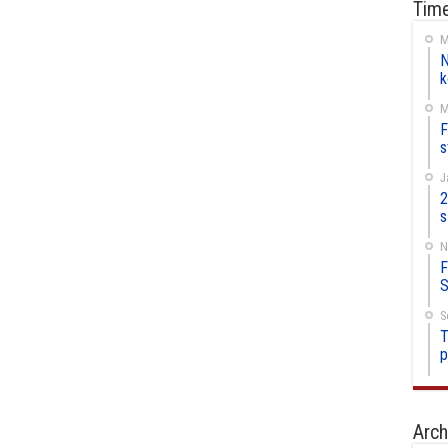
Time
M
N
k
M
F
s
J
2
s
N
F
S
S
T
p
Arch