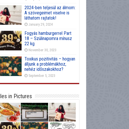
2024-ben teljesül az álmom:
A szövegeimet viselve is
láthatom rajtatok!
January 29, 2024
Fogyás hamburgerrel Part
18 – Szülinapomra mínusz
22 kg
November 30, 2023
Toxikus pozitivitás – hogyan
álljunk a problémákhoz,
nehéz időszakokhoz?
September 5, 2023
cles in Pictures