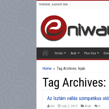
THURSDAY , 6 AUGUST 2026
Stroke
Arab
Plus Size
Else
Home
»
Tag Archives: hijab
Tag Archives:
Az Iszlám vallás szimpatikus old
Eni
July 2, 2015
Arab
0