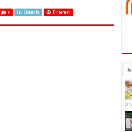
gle +
LinkedIn
Pinterest
Re
Ma