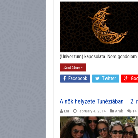
(Univerzum) kapcsolata. Nem gondolom az
Read More »
Facebook
Twitter
Goo
A nők helyzete Tunéziában – 2. 
Eni
February 4, 2014
Arab
14