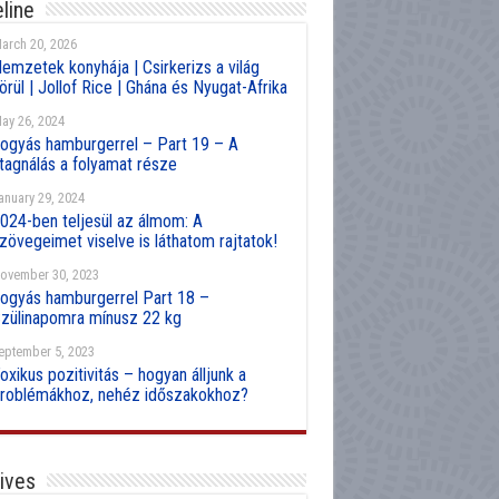
line
arch 20, 2026
emzetek konyhája | Csirkerizs a világ
örül | Jollof Rice | Ghána és Nyugat-Afrika
ay 26, 2024
ogyás hamburgerrel – Part 19 – A
tagnálás a folyamat része
anuary 29, 2024
024-ben teljesül az álmom: A
zövegeimet viselve is láthatom rajtatok!
ovember 30, 2023
ogyás hamburgerrel Part 18 –
zülinapomra mínusz 22 kg
eptember 5, 2023
oxikus pozitivitás – hogyan álljunk a
roblémákhoz, nehéz időszakokhoz?
ives