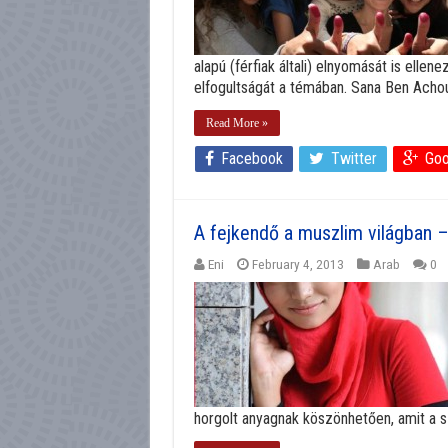
alapú (férfiak általi) elnyomását is ellene
elfogultságát a témában. Sana Ben Achour
Read More »
Facebook
Twitter
Goo
A fejkendő a muszlim világban – 
Eni
February 4, 2013
Arab
0
horgolt anyagnak köszönhetően, amit a sz