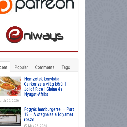
cent
Popular
Comments
Tags
Nemzetek konyhája |
Csirkerizs a világ körül |
Jollof Rice | Ghána és
Nyugat-Afrika
rch 20, 2026
Fogyás hamburgerrel – Part
19 – A stagnálás a folyamat
része
May 26, 2024