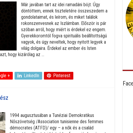
Már javában tart az idei ramadáni böjt. Úgy
döntöttem, ennek tiszteletére összeszedem a
gondolataimat, és leírom, és miket találok
rokonszenvesnek az Iszlámban. Először is pár
szóban arról, hogy miért is érdekel ez engem.
Gyerekkoromtól fogva spirituális beállítottságú
vagyok, és úgy neveltek, hogy nyitott legyek a
világ dolgaira. Érdekel az ember és Isten
t, hogy kizárólag az ...
gle +
LinkedIn
Pinterest
Fac
rész
1994 augusztusában a Tunéziai Demokratikus
Nőszövetség /Association tunisienne des femmes
démocrates (ATFD)/ egy – a nők és a család