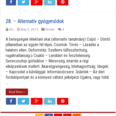
28. – Alternatív gyógymódok
Eni
May 5, 2013
Stroke
4
A betegségek lélektani okai (alternatív tanulmány) Csípő – Döntő
pillanatban az egyén fél lépni. Csontok: Törés – Lázadás a
halalom ellen. Deformitás: Szellemi túlfeszítettség,
rugalmatlanság.o Csukló – Lendület és fesztelenség.
Gerincoszlop görbülése – Merevség, kitartás a régi
elképzelések mellett. Akaratgyengeség, hitehagyottság. Idegek
– Kapcsolat a külvilággal. Információcsere. Ízületek – Az élet
fordulópontjait és a könnyed váltást jelképezi Ujjakra, vagy több
...
Read More »