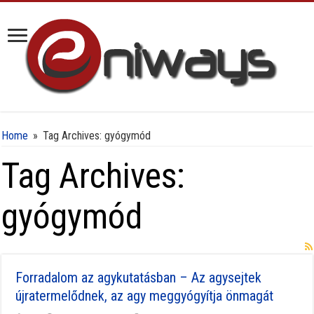
Home
»
Tag Archives: gyógymód
Tag Archives:
gyógymód
Forradalom az agykutatásban – Az agysejtek
újratermelődnek, az agy meggyógyítja önmagát