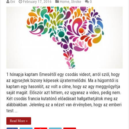
Eni
February 17, 2016
Home
,
Stroke
0
1 hónapja kaptam Emesétől egy csodás videot, arról szól, hogy
az agysejtek bizony képesek újratermelődni. Ma a húgomtól is
kaptam egy hasonlót, az volt a címe, hogy az agy meggyógyítja
saját magát. Először azt hittem, ez ugyanaz a video, pedig nem.
Két csodás francia kutatónő előadásait hallgathatjátok meg az
alábbiakban. Jelenleg az a nézet van érvényben, hogy az emberi
test ...
Read More »