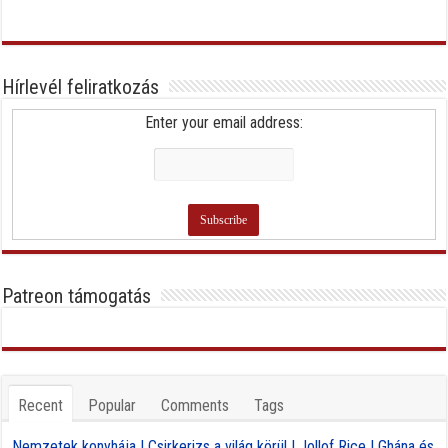
Hírlevél feliratkozás
Enter your email address:
Patreon támogatás
Recent
Popular
Comments
Tags
Nemzetek konyhája | Csirkerizs a világ körül | Jollof Rice | Ghána és