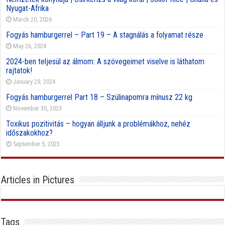
Nyugat-Afrika
March 20, 2026
Fogyás hamburgerrel – Part 19 – A stagnálás a folyamat része
May 26, 2024
2024-ben teljesül az álmom: A szövegeimet viselve is láthatom
rajtatok!
January 29, 2024
Fogyás hamburgerrel Part 18 – Szülinapomra mínusz 22 kg
November 30, 2023
Toxikus pozitivitás – hogyan álljunk a problémákhoz, nehéz
időszakokhoz?
September 5, 2023
Articles in Pictures
Tags