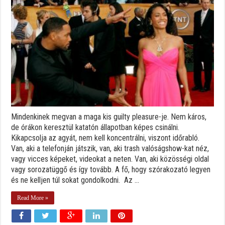
Mindenkinek megvan a maga kis guilty pleasure-je. Nem káros,
de órákon keresztül katatón állapotban képes csinálni.
Kikapcsolja az agyát, nem kell koncentrálni, viszont időrabló.
Van, aki a telefonján játszik, van, aki trash valóságshow-kat néz,
vagy vicces képeket, videokat a neten. Van, aki közösségi oldal
vagy sorozatüggő és így tovább. A fő, hogy szórakozató legyen
és ne kelljen túl sokat gondolkodni. Az ...
Read More »