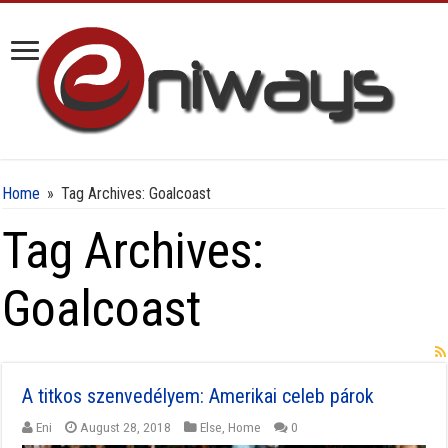
Home
»
Tag Archives: Goalcoast
Tag Archives:
Goalcoast
A titkos szenvedélyem: Amerikai celeb párok
Eni
August 28, 2018
Else
,
Home
0