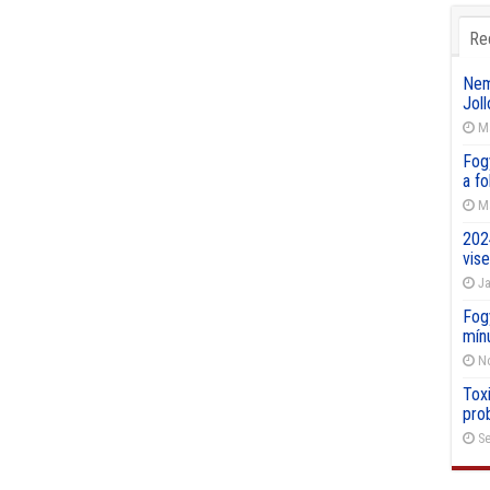
Re
Nemz
Joll
Ma
Fog
a f
Ma
202
vise
Ja
Fog
mín
No
Toxi
pro
Se