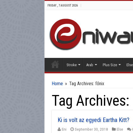
FRIDAY , 7 AUGUST 2026
Stroke
Arab
Plus Size
Else
Home
»
Tag Archives: főnix
Tag Archives:
Ki is volt az egyedi Eartha Kitt?
Eni
September 30, 2018
Else