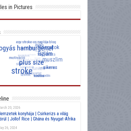
cles in Pictures
s
line
arch 20, 2026
emzetek konyhája | Csirkerizs a világ
örül | Jollof Rice | Ghána és Nyugat-Afrika
ay 26, 2024