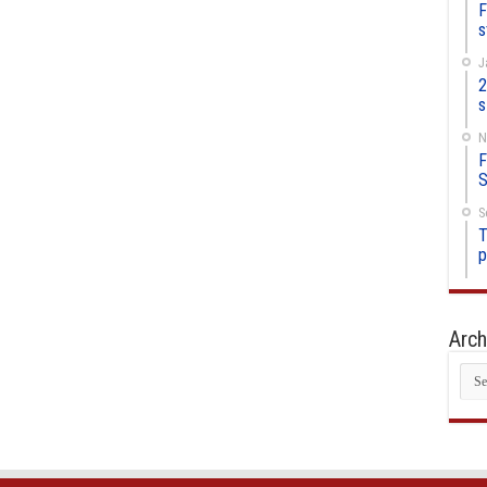
F
s
J
2
s
N
F
S
S
T
p
Arch
Arc