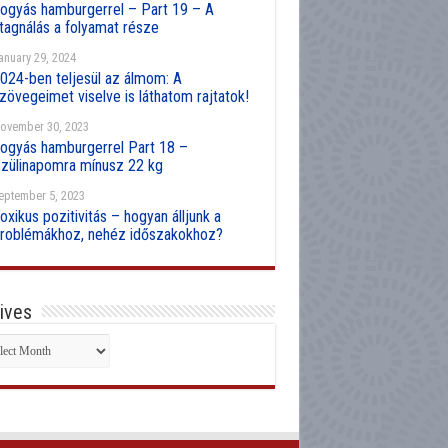
ogyás hamburgerrel – Part 19 – A
tagnálás a folyamat része
anuary 29, 2024
024-ben teljesül az álmom: A
zövegeimet viselve is láthatom rajtatok!
ovember 30, 2023
ogyás hamburgerrel Part 18 –
zülinapomra mínusz 22 kg
eptember 5, 2023
oxikus pozitivitás – hogyan álljunk a
roblémákhoz, nehéz időszakokhoz?
ives
hives