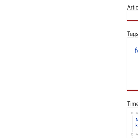
Arti
Tag
Time
M
N
k
M