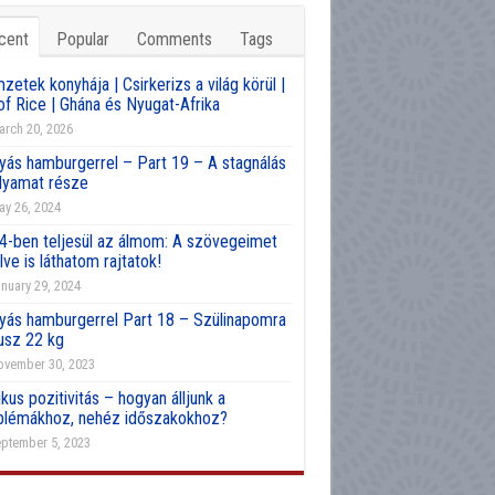
cent
Popular
Comments
Tags
etek konyhája | Csirkerizs a világ körül |
of Rice | Ghána és Nyugat-Afrika
rch 20, 2026
yás hamburgerrel – Part 19 – A stagnálás
olyamat része
y 26, 2024
4-ben teljesül az álmom: A szövegeimet
lve is láthatom rajtatok!
nuary 29, 2024
yás hamburgerrel Part 18 – Szülinapomra
usz 22 kg
vember 30, 2023
kus pozitivitás – hogyan álljunk a
blémákhoz, nehéz időszakokhoz?
ptember 5, 2023