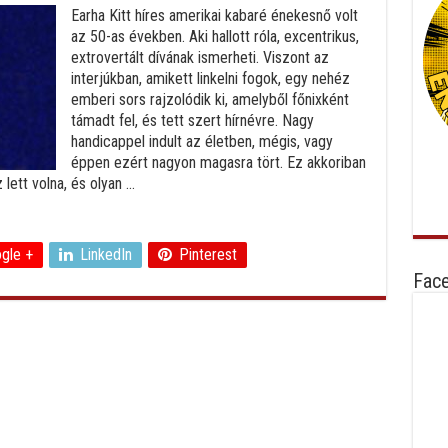
Earha Kitt híres amerikai kabaré énekesnő volt
az 50-as években. Aki hallott róla, excentrikus,
extrovertált dívának ismerheti. Viszont az
interjúkban, amikett linkelni fogok, egy nehéz
emberi sors rajzolódik ki, amelyből főnixként
támadt fel, és tett szert hírnévre. Nagy
handicappel indult az életben, mégis, vagy
éppen ezért nagyon magasra tört. Ez akkoriban
tt volna, és olyan ...
gle +
LinkedIn
Pinterest
Fac