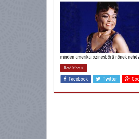
minden amerikai színesbőrű nőnek nehéz le
Read More »
Facebook
Twitter
Goo