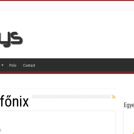
Polo
Contact
főnix
Egye
0