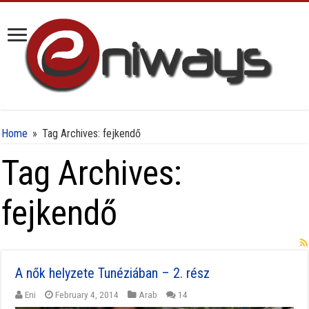
Home
»
Tag Archives: fejkendő
Tag Archives:
fejkendő
A nők helyzete Tunéziában – 2. rész
Eni
February 4, 2014
Arab
14