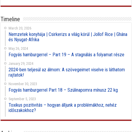
Timeline
March 20, 2026
Nemzetek konyhája | Csirkerizs a világ körül | Jollof Rice | Ghána
és Nyugat-Afrika
May 26, 2024
Fogyás hamburgerrel – Part 19 – A stagnálás a folyamat része
January 29, 2024
2024-ben teljesül az álmom: A szövegeimet viselve is láthatom
rajtatok!
November 30, 2023
Fogyás hamburgerrel Part 18 – Szülinapomra mínusz 22 kg
September 5, 2023
Toxikus pozitivitás – hogyan álljunk a problémákhoz, nehéz
időszakokhoz?