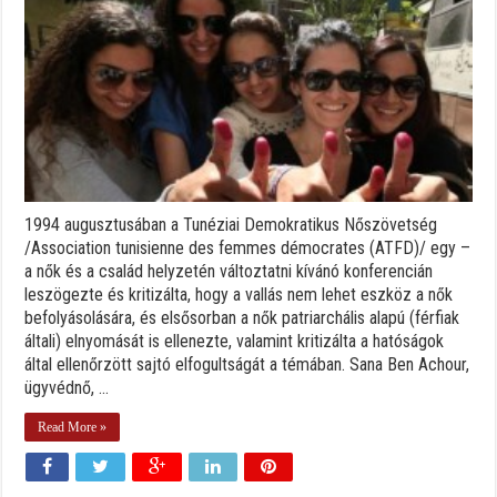
1994 augusztusában a Tunéziai Demokratikus Nőszövetség
/Association tunisienne des femmes démocrates (ATFD)/ egy –
a nők és a család helyzetén változtatni kívánó konferencián
leszögezte és kritizálta, hogy a vallás nem lehet eszköz a nők
befolyásolására, és elsősorban a nők patriarchális alapú (férfiak
általi) elnyomását is ellenezte, valamint kritizálta a hatóságok
által ellenőrzött sajtó elfogultságát a témában. Sana Ben Achour,
ügyvédnő, ...
Read More »