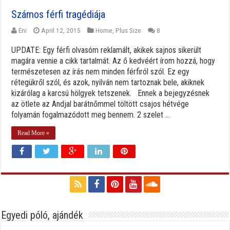
Számos férfi tragédiája
Eni
April 12, 2015
Home
,
Plus Size
8
UPDATE: Egy férfi olvasóm reklamált, akikek sajnos sikerült
magára vennie a cikk tartalmát. Az ő kedvéért írom hozzá, hogy
természetesen az írás nem minden férfiról szól. Ez egy
rétegükről szól, és azok, nyilván nem tartoznak bele, akiknek
kizárólag a karcsú hölgyek tetszenek. Ennek a bejegyzésnek
az ötlete az Andjal barátnőmmel töltött csajos hétvége
folyamán fogalmazódott meg bennem. 2 szelet ...
Read More »
Egyedi póló, ajándék