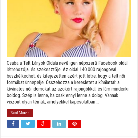
Csaba a Telt Lányok Oldala nevű igen népszerű Facebook oldal
létrehozója, és szekesztője. Az oldal 140.000 rajongóval
büszkélkedhet, és kifejezetten azért jött létre, hogy a telt női
formákat ünnepelje. Összehozza a keresletet a kínálattal: a
kívánatos női idomokat az azokért rajongókkal, és lám mindenki
boldog. Szép is lenne, ha csak ennyi lenne a dolog. Vannak
viszont olyan témák, amelyekkel kapcsolatban ...
Read More »