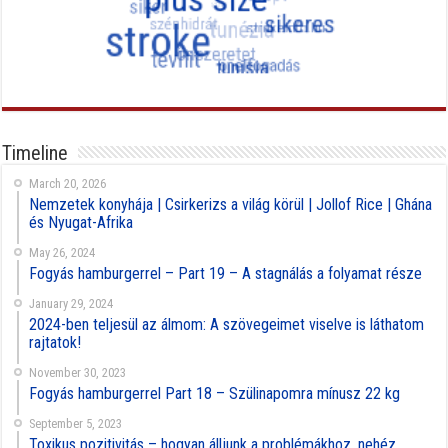
Timeline
March 20, 2026
Nemzetek konyhája | Csirkerizs a világ körül | Jollof Rice | Ghána
és Nyugat-Afrika
May 26, 2024
Fogyás hamburgerrel – Part 19 – A stagnálás a folyamat része
January 29, 2024
2024-ben teljesül az álmom: A szövegeimet viselve is láthatom
rajtatok!
November 30, 2023
Fogyás hamburgerrel Part 18 – Szülinapomra mínusz 22 kg
September 5, 2023
Toxikus pozitivitás – hogyan álljunk a problémákhoz, nehéz