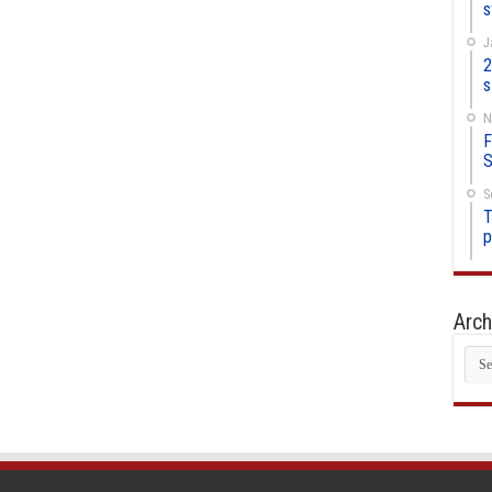
s
J
2
s
N
F
S
S
T
p
Arch
Arc