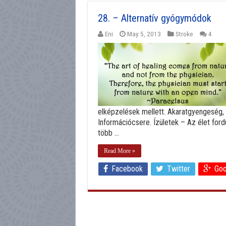
28. – Alternatív gyógymódok
Eni
May 5, 2013
Stroke
4
elképzelések mellett. Akaratgyengeség, h
Információcsere. Ízületek – Az élet fordu
több ...
Read More »
Facebook
Twitter
Goo