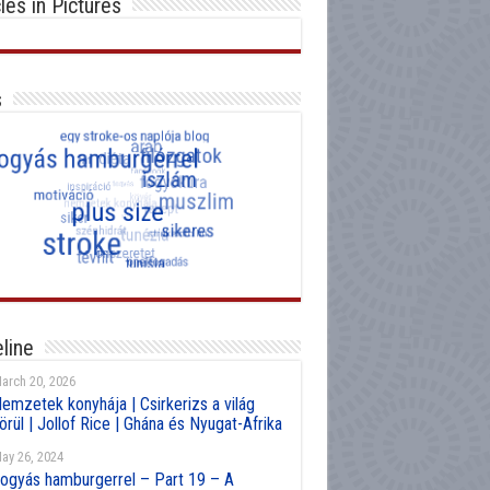
cles in Pictures
s
line
arch 20, 2026
emzetek konyhája | Csirkerizs a világ
örül | Jollof Rice | Ghána és Nyugat-Afrika
ay 26, 2024
ogyás hamburgerrel – Part 19 – A