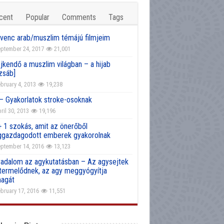
cent
Popular
Comments
Tags
venc arab/muszlim témájú filmjeim
ptember 24, 2017
21,001
jkendő a muszlim világban – a hijab
zsáb]
bruary 4, 2013
19,238
 – Gyakorlatok stroke-osoknak
ril 30, 2013
19,196
+ 1 szokás, amit az önerőből
gazdagodott emberek gyakorolnak
ptember 14, 2016
13,123
radalom az agykutatásban – Az agysejtek
atermelődnek, az agy meggyógyítja
agát
bruary 17, 2016
11,551