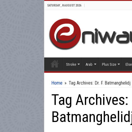
SATURDAY , 8 AUGUST 2026
Stroke
Arab
Plus Size
Else
Home
»
Tag Archives: Dr. F. Batmanghelidj
Tag Archives:
Batmanghelid