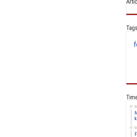
Arti
Tag
Time
M
N
k
M
F