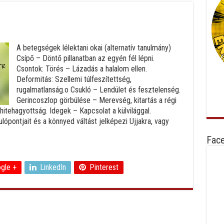
A betegségek lélektani okai (alternatív tanulmány)
Csípő – Döntő pillanatban az egyén fél lépni.
Csontok: Törés – Lázadás a halalom ellen.
Deformitás: Szellemi túlfeszítettség,
rugalmatlanság.o Csukló – Lendület és fesztelenség.
Gerincoszlop görbülése – Merevség, kitartás a régi
itehagyottság. Idegek – Kapcsolat a külvilággal.
lópontjait és a könnyed váltást jelképezi Ujjakra, vagy
Fac
gle +
LinkedIn
Pinterest