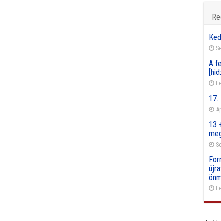
Re
Ked
Se
A fe
[hid
Fe
17.
Ap
13 
meg
Se
For
újr
önm
Fe