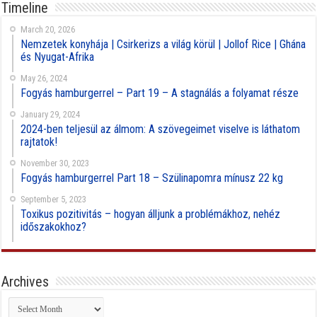
Timeline
March 20, 2026
Nemzetek konyhája | Csirkerizs a világ körül | Jollof Rice | Ghána
és Nyugat-Afrika
May 26, 2024
Fogyás hamburgerrel – Part 19 – A stagnálás a folyamat része
January 29, 2024
2024-ben teljesül az álmom: A szövegeimet viselve is láthatom
rajtatok!
November 30, 2023
Fogyás hamburgerrel Part 18 – Szülinapomra mínusz 22 kg
September 5, 2023
Toxikus pozitivitás – hogyan álljunk a problémákhoz, nehéz
időszakokhoz?
Archives
Archives