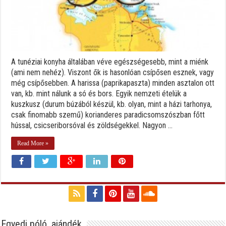
A tunéziai konyha általában véve egészségesebb, mint a miénk
(ami nem nehéz). Viszont ők is hasonlóan csípősen esznek, vagy
még csípősebben. A harissa (paprikapaszta) minden asztalon ott
van, kb. mint nálunk a só és bors. Egyik nemzeti ételük a
kuszkusz (durum búzából készül, kb. olyan, mint a házi tarhonya,
csak finomabb szemű) korianderes paradicsomszószban főtt
hússal, csicseriborsóval és zöldségekkel. Nagyon ...
Read More »
Egyedi póló, ajándék