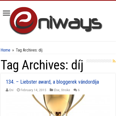
Home
»
Tag Archives: díj
Tag Archives:
díj
134. – Liebster award, a bloggerek vándordíja
Eni
February 14, 2015
Else
,
Stroke
6