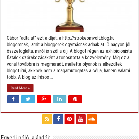
Gábor “adta át” ezt a díjat, a http://strokeomvolt.blog.hu
blogomnak, amit a bloggerek egymásnak adnak át. Ő nagyon jól
összefoglalta, miről is szól a díj. A blogot régen az exhibicionista
fiatalok szórakozásaként azonosította a közvélemény. Míg ez a
vonal továbbra is megmaradt, mellette olyanok is elkezdtek
blogot írni, akiknek nem a magamutogatás a célja, hanem valami
több. A blog az írásos ...
Read More »
Egyedi póló, ajándék