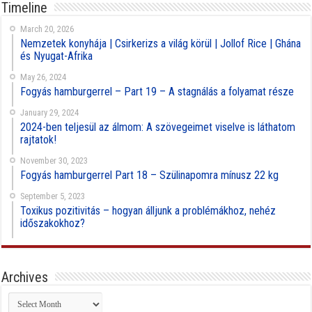
Timeline
March 20, 2026
Nemzetek konyhája | Csirkerizs a világ körül | Jollof Rice | Ghána
és Nyugat-Afrika
May 26, 2024
Fogyás hamburgerrel – Part 19 – A stagnálás a folyamat része
January 29, 2024
2024-ben teljesül az álmom: A szövegeimet viselve is láthatom
rajtatok!
November 30, 2023
Fogyás hamburgerrel Part 18 – Szülinapomra mínusz 22 kg
September 5, 2023
Toxikus pozitivitás – hogyan álljunk a problémákhoz, nehéz
időszakokhoz?
Archives
Archives