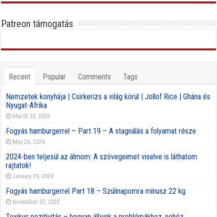
Patreon támogatás
Recent
Popular
Comments
Tags
Nemzetek konyhája | Csirkerizs a világ körül | Jollof Rice | Ghána és
Nyugat-Afrika
March 20, 2026
Fogyás hamburgerrel – Part 19 – A stagnálás a folyamat része
May 26, 2024
2024-ben teljesül az álmom: A szövegeimet viselve is láthatom
rajtatok!
January 29, 2024
Fogyás hamburgerrel Part 18 – Szülinapomra mínusz 22 kg
November 30, 2023
Toxikus pozitivitás – hogyan álljunk a problémákhoz, nehéz