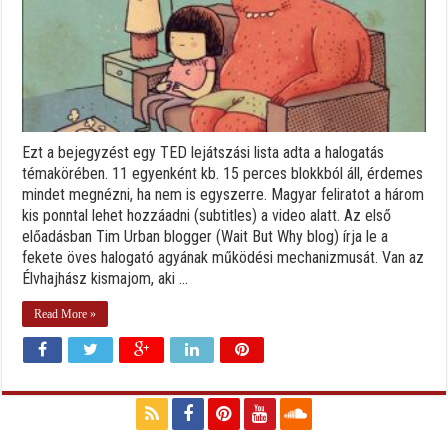
Ezt a bejegyzést egy TED lejátszási lista adta a halogatás
témakörében. 11 egyenként kb. 15 perces blokkból áll, érdemes
mindet megnézni, ha nem is egyszerre. Magyar feliratot a három
kis ponntal lehet hozzáadni (subtitles) a video alatt. Az első
előadásban Tim Urban blogger (Wait But Why blog) írja le a
fekete öves halogató agyának működési mechanizmusát. Van az
Élvhajhász kismajom, aki ...
Read More »