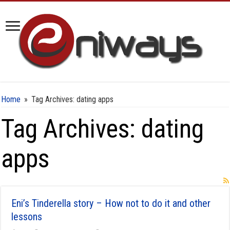
Home
»
Tag Archives: dating apps
Tag Archives:
dating
apps
Eni’s Tinderella story – How not to do it and other
lessons