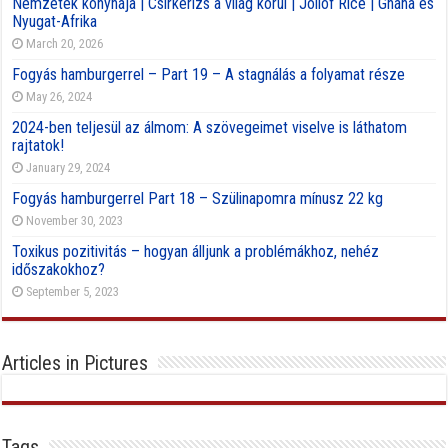
Nemzetek konyhája | Csirkerizs a világ körül | Jollof Rice | Ghána és
Nyugat-Afrika
March 20, 2026
Fogyás hamburgerrel – Part 19 – A stagnálás a folyamat része
May 26, 2024
2024-ben teljesül az álmom: A szövegeimet viselve is láthatom
rajtatok!
January 29, 2024
Fogyás hamburgerrel Part 18 – Szülinapomra mínusz 22 kg
November 30, 2023
Toxikus pozitivitás – hogyan álljunk a problémákhoz, nehéz
időszakokhoz?
September 5, 2023
Articles in Pictures
Tags