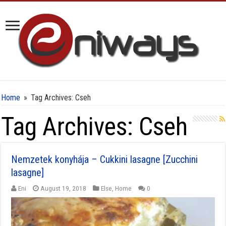
Home
»
Tag Archives: Cseh
Tag Archives:
Cseh
Nemzetek konyhája – Cukkini lasagne [Zucchini
lasagne]
Eni
August 19, 2018
Else
,
Home
0