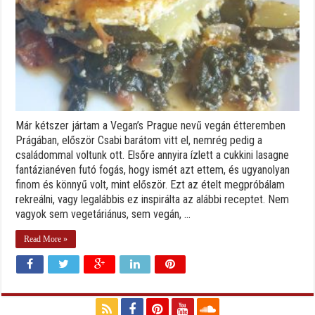
Már kétszer jártam a Vegan’s Prague nevű vegán étteremben
Prágában, először Csabi barátom vitt el, nemrég pedig a
családommal voltunk ott. Elsőre annyira ízlett a cukkini lasagne
fantázianéven futó fogás, hogy ismét azt ettem, és ugyanolyan
finom és könnyű volt, mint először. Ezt az ételt megpróbálam
rekreálni, vagy legalábbis ez inspirálta az alábbi receptet. Nem
vagyok sem vegetáriánus, sem vegán, ...
Read More »