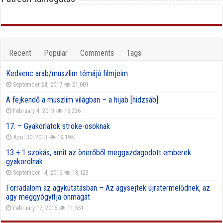
Recent
Popular
Comments
Tags
Kedvenc arab/muszlim témájú filmjeim
September 24, 2017
21,001
A fejkendő a muszlim világban – a hijab [hidzsáb]
February 4, 2013
19,236
17. – Gyakorlatok stroke-osoknak
April 30, 2013
19,195
13 + 1 szokás, amit az önerőből meggazdagodott emberek
gyakorolnak
September 14, 2016
13,123
Forradalom az agykutatásban – Az agysejtek újratermelődnek, az
agy meggyógyítja önmagát
February 17, 2016
11,551