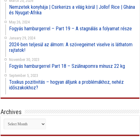
March 20, 2026
Nemzetek konyhája | Csirkerizs a világ körül | Jollof Rice | Ghána
és Nyugat-Afrika
May 26, 2024
Fogyás hamburgerrel – Part 19 – A stagnálás a folyamat része
January 29, 2024
2024-ben teljesül az álmom: A szövegeimet viselve is láthatom
rajtatok!
November 30, 2023
Fogyás hamburgerrel Part 18 – Szülinapomra mínusz 22 kg
September 5, 2023
Toxikus pozitivitás – hogyan álljunk a problémákhoz, nehéz
időszakokhoz?
Archives
Archives