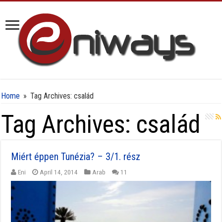
Home
»
Tag Archives: család
Tag Archives:
család
Miért éppen Tunézia? – 3/1. rész
Eni
April 14, 2014
Arab
11